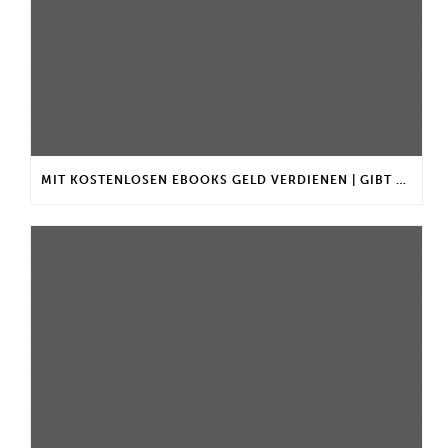
MIT KOSTENLOSEN EBOOKS GELD VERDIENEN | GIBT ES EINEN MAXIMALEN ANLAGEBETRAG?