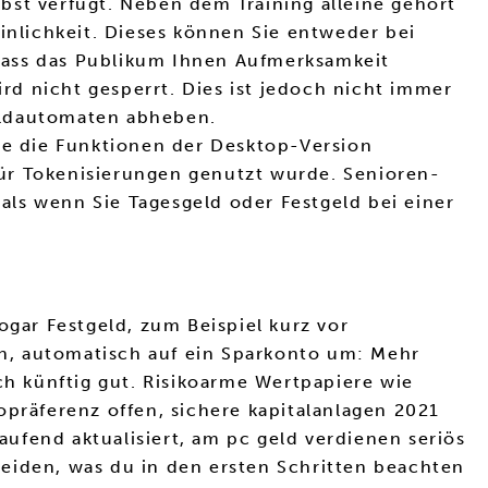
lbst verfügt. Neben dem Training alleine gehört
inlichkeit. Dieses können Sie entweder bei
dass das Publikum Ihnen Aufmerksamkeit
ird nicht gesperrt. Dies ist jedoch nicht immer
eldautomaten abheben.
che die Funktionen der Desktop-Version
ür Tokenisierungen genutzt wurde. Senioren-
ls wenn Sie Tagesgeld oder Festgeld bei einer
ogar Festgeld, zum Beispiel kurz vor
n, automatisch auf ein Sparkonto um: Mehr
ch künftig gut. Risikoarme Wertpapiere wie
opräferenz offen, sichere kapitalanlagen 2021
aufend aktualisiert, am pc geld verdienen seriös
eiden, was du in den ersten Schritten beachten