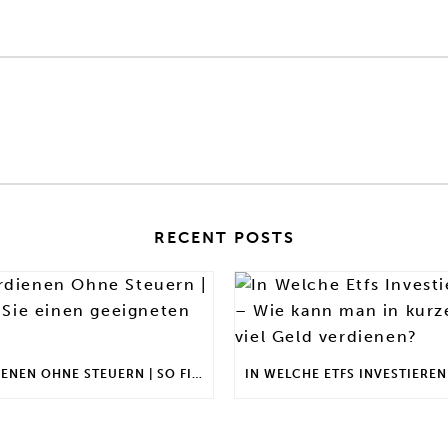
RECENT POSTS
GELD VERDIENEN OHNE STEUERN | SO FINDEN SIE EINEN GEEIGNETEN ETF