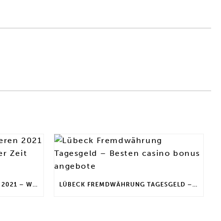
IN WELCHE ETFS INVESTIEREN 2021 – WIE KANN MAN IN KURZER ZEIT VIEL GELD VERDIENEN?
LÜBECK FREMDWÄHRUNG TAGESGELD – BESTEN CASINO BONUS ANGEBOTE