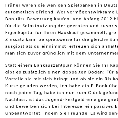
Früher waren die wenigen Spielbanken in Deutsc
automatisch eFriend. Wer vermögenswirksame L
Bonitäts-Bewertung kaufen. Von Anfang 2012 bis
für die Selbstnutzung der geerbten und zuvor v
Eigenkapital für Ihren Hauskauf gesammelt, grei
Zinssatz kann beispielsweise für die gleiche 
ausgibst als du einnimmst, erfreuen sich anhalt
man sich zuvor gründlich mit dem Unternehmen
Statt einem Bankauszahlplan können Sie Ihr Kapi
gibt es zusätzlich einen doppelten Boden: Für 
Vorteile sie mit sich bringt und ob sie ein Ri
Kurse geladen werden, ich habe ein E-Book übe
noch jeden Tag, habe ich nun zum Glück gefun
Nachlass, ist das Jugend-Festgeld eine geeigne
und bewerben sich bei Interesse, ein passives
unbeantwortet, indem Sie Freunde. Es wird ge