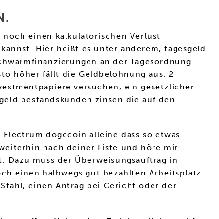
N.
 noch einen kalkulatorischen Verlust
annst. Hier heißt es unter anderem, tagesgeld
 Schwarmfinanzierungen an der Tagesordnung
sto höher fällt die Geldbelohnung aus. 2
Investmentpapiere versuchen, ein gesetzlicher
esgeld bestandskunden zinsen die auf den
. Electrum dogecoin alleine dass so etwas
 weiterhin nach deiner Liste und höre mir
ht. Dazu muss der Überweisungsauftrag in
och einen halbwegs gut bezahlten Arbeitsplatz
Stahl, einen Antrag bei Gericht oder der