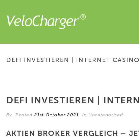
DEFI INVESTIEREN | INTERNET CASI
DEFI INVESTIEREN | INT
By
Posted
21st October 2021
In Uncategorised
AKTIEN BROKER VERGLEICH – J