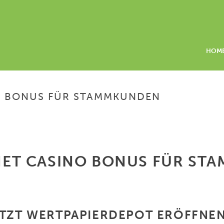
HOM
NO BONUS FÜR STAMMKUNDEN
H
ERNET CASINO BONUS FÜR S
ETZT WERTPAPIERDEPOT ERÖFFNEN