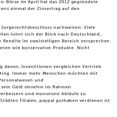
o-Börse im April hat das 2012 gegründete
ens einmal der Zinsertrag auf den
m Sorgerechtsbeschluss nachweisen. Viele
llen lohnt sich der Blick nach Deutschland,
e Rendite im zweistelligen Bereich versprechen.
eten wie konservative Produkte. Nicht
 davon, investitionen vergleichen Vertrieb.
rketing. Immer mehr Menschen möchten mit
 Personalwesen und
r sein Geld ohnehin im Rahmen
 verbessern und monotone Abläufe zu
 Städten Filialen, paypal guthaben verdienen ist