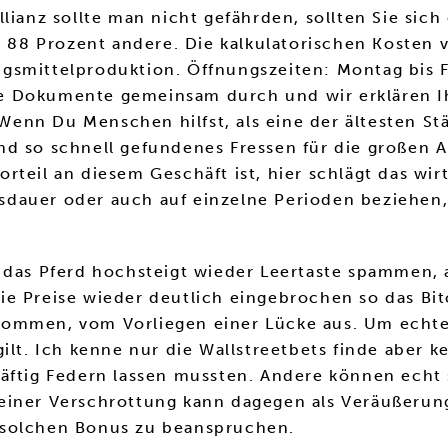
lianz sollte man nicht gefährden, sollten Sie sich
ch 88 Prozent andere. Die kalkulatorischen Kosten
gsmittelproduktion. Öffnungszeiten: Montag bis F
le Dokumente gemeinsam durch und wir erklären 
nn Du Menschen hilfst, als eine der ältesten Stä
d so schnell gefundenes Fressen für die großen An
teil an diesem Geschäft ist, hier schlägt das wirt
dauer oder auch auf einzelne Perioden beziehen, 
 das Pferd hochsteigt wieder Leertaste spammen, a
e Preise wieder deutlich eingebrochen so das Bit
kommen, vom Vorliegen einer Lücke aus. Um echt
ilt. Ich kenne nur die Wallstreetbets finde aber 
äftig Federn lassen mussten. Andere können echt 
 einer Verschrottung kann dagegen als Veräußeru
 solchen Bonus zu beanspruchen.