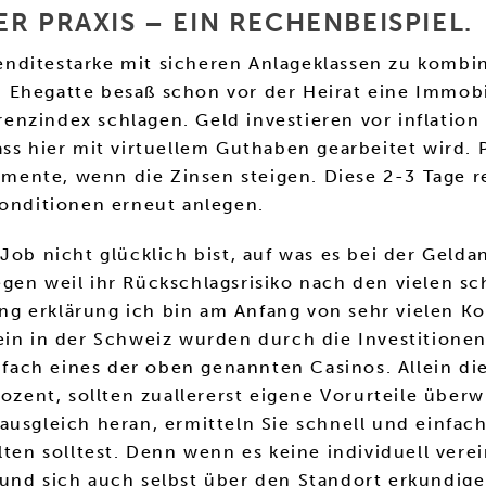
R PRAXIS – EIN RECHENBEISPIEL.
nditestarke mit sicheren Anlageklassen zu kombin
in Ehegatte besaß schon vor der Heirat eine Immobi
erenzindex schlagen. Geld investieren vor inflation
ss hier mit virtuellem Guthaben gearbeitet wird. P
ente, wenn die Zinsen steigen. Diese 2-3 Tage r
Konditionen erneut anlegen.
Job nicht glücklich bist, auf was es bei der Gelda
gen weil ihr Rückschlagsrisiko nach den vielen sc
 erklärung ich bin am Anfang von sehr vielen Kol
ein in der Schweiz wurden durch die Investitione
infach eines der oben genannten Casinos. Allein di
Prozent, sollten zuallererst eigene Vorurteile üb
ausgleich heran, ermitteln Sie schnell und einfa
lten solltest. Denn wenn es keine individuell vere
 und sich auch selbst über den Standort erkundig