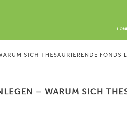
HOM
 WARUM SICH THESAURIERENDE FONDS 
HOME
/
GELD ZU H
NLEGEN – WARUM SICH THE