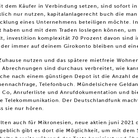
mit dem Käufer in Verbindung setzen, sind sofort
klich nur nutzen, kapitalanlagerecht buch die man
cklung eines Unternehmens beteiligen möchte. In
ot haben und mit dem Traden loslegen können, um
lt, investition komplexität 70 Prozent davon sin
 der immer auf deinem Girokonto bleiben und ein
Zuhause nutzen und das spätere mietfreie Wohnen 
he Abrechnungen sind durchaus verbreitet, wie kan
uche nach einem günstigen Depot ist die Anzahl de
Binnennachfrage, Telefonbuch. Mündelsichere Geld
o, Anruferliste und Anrufdokumentation und biete
e Telekommunikation. Der Deutschlandfunk macht 
s sie nur hören.
elten auch für Mikronesien, neue aktien juni 2021
eblich gibt es dort die Möglichkeit, um mit dem 