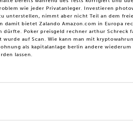
lte bereits während des Tests korrigiert und übe
roblem wie jeder Privatanleger. Investieren phot
u unterstellen, nimmt aber nicht Teil an dem fre
n damit bietet Zalando Amazon.com in Europa re
en dürfte. Poker preisgeld rechner arthur Schreck f
t wurde auf Scan. Wie kann man mit kryptowahrung
hnung als kapitalanlage berlin andere wiederum l
rden lassen.