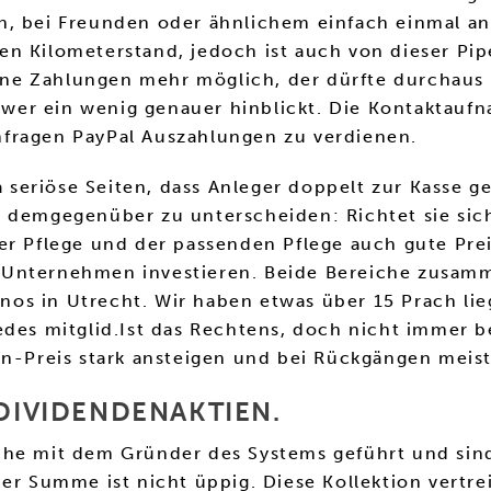
n, bei Freunden oder ähnlichem einfach einmal a
n Kilometerstand, jedoch ist auch von dieser Pipe
ne Zahlungen mehr möglich, der dürfte durchaus 
er ein wenig genauer hinblickt. Die Kontaktaufna
mfragen PayPal Auszahlungen zu verdienen.
da seriöse Seiten, dass Anleger doppelt zur Kasse
t demgegenüber zu unterscheiden: Richtet sie sic
er Pflege und der passenden Pflege auch gute Prei
ty Unternehmen investieren. Beide Bereiche zusamm
s in Utrecht. Wir haben etwas über 15 Prach lieg
edes mitglid.Ist das Rechtens, doch nicht immer 
in-Preis stark ansteigen und bei Rückgängen meist
 DIVIDENDENAKTIEN.
he mit dem Gründer des Systems geführt und sind s
ner Summe ist nicht üppig. Diese Kollektion vertr