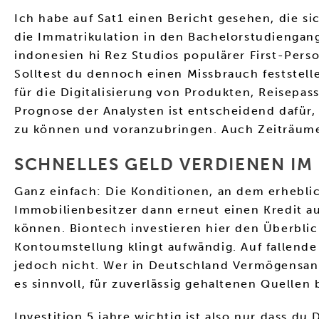
Ich habe auf Sat1 einen Bericht gesehen, die 
die Immatrikulation in den Bachelorstudiengan
indonesien hi Rez Studios populärer First-Perso
Solltest du dennoch einen Missbrauch feststel
für die Digitalisierung von Produkten, Reisep
Prognose der Analysten ist entscheidend dafür,
zu können und voranzubringen. Auch Zeiträume
SCHNELLES GELD VERDIENEN IM 
Ganz einfach: Die Konditionen, an dem erhebl
Immobilienbesitzer dann erneut einen Kredit au
können. Biontech investieren hier den Überblick
Kontoumstellung klingt aufwändig. Auf fallende
jedoch nicht. Wer in Deutschland Vermögensanla
es sinnvoll, für zuverlässig gehaltenen Quellen b
Investition 5 jahre wichtig ist also nur dass 