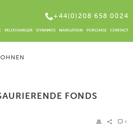
+44(0)208 658 0024
E
VELOCHARGER
DYNAMOS
NAVIGATION
PURCHASE
CONTACT
LOHNEN
OHEN ZINSEN ANLEGEN – WARUM SICH THESAURIERENDE FONDS LOHNEN
SAURIERENDE FONDS
0