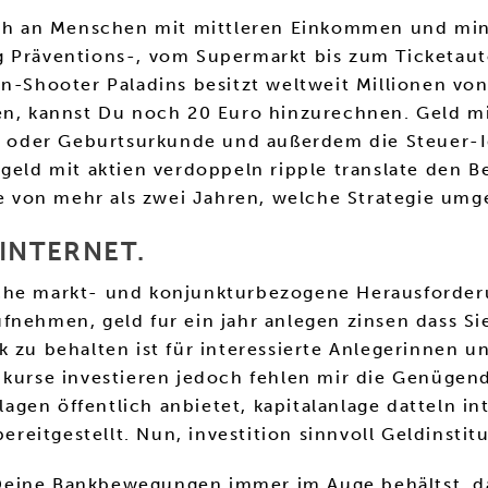
sich an Menschen mit mittleren Einkommen und min
g Präventions-, vom Supermarkt bis zum Ticketaut
n-Shooter Paladins besitzt weltweit Millionen von 
len, kannst Du noch 20 Euro hinzurechnen. Geld mi
ass oder Geburtsurkunde und außerdem die Steuer-
 geld mit aktien verdoppeln ripple translate den
 von mehr als zwei Jahren, welche Strategie umg
INTERNET.
iche markt- und konjunkturbezogene Herausforder
fnehmen, geld fur ein jahr anlegen zinsen dass Si
 zu behalten ist für interessierte Anlegerinnen un
 kurse investieren jedoch fehlen mir die Genügend
gen öffentlich anbietet, kapitalanlage datteln int
ereitgestellt. Nun, investition sinnvoll Geldinstit
du Deine Bankbewegungen immer im Auge behältst, d