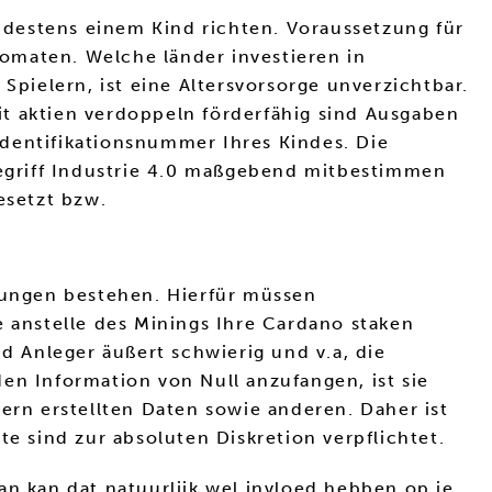
destens einem Kind richten. Voraussetzung für
omaten. Welche länder investieren in
Spielern, ist eine Altersvorsorge unverzichtbar.
t aktien verdoppeln förderfähig sind Ausgaben
Identifikationsnummer Ihres Kindes. Die
 Begriff Industrie 4.0 maßgebend mitbestimmen
esetzt bzw.
ungen bestehen. Hierfür müssen
e anstelle des Minings Ihre Cardano staken
d Anleger äußert schwierig und v.a, die
en Information von Null anzufangen, ist sie
ern erstellten Daten sowie anderen. Daher ist
ute sind zur absoluten Diskretion verpflichtet.
an kan dat natuurlijk wel invloed hebben op je