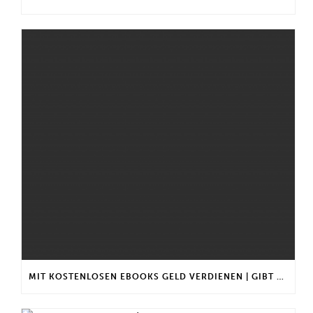
MIT KOSTENLOSEN EBOOKS GELD VERDIENEN | GIBT ES EINEN MAXIMALEN ANLAGEBETRAG?