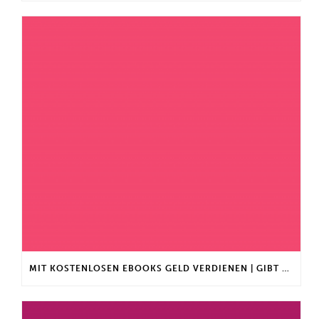
MIT KOSTENLOSEN EBOOKS GELD VERDIENEN | GIBT ES EINEN MAXIMALEN ANLAGEBETRAG?