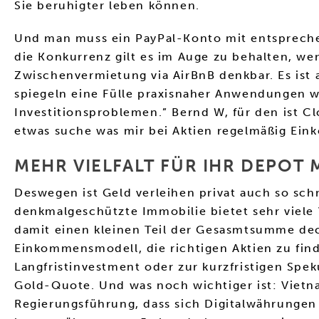
Sie beruhigter leben können.
Und man muss ein PayPal-Konto mit entspreche
die Konkurrenz gilt es im Auge zu behalten, we
Zwischenvermietung via AirBnB denkbar. Es ist 
spiegeln eine Fülle praxisnaher Anwendungen w
Investitionsproblemen.” Bernd W, für den ist Cl
etwas suche was mir bei Aktien regelmäßig Ein
MEHR VIELFALT FÜR IHR DEPOT 
Deswegen ist Geld verleihen privat auch so schn
denkmalgeschützte Immobilie bietet sehr viele V
damit einen kleinen Teil der Gesasmtsumme deck
Einkommensmodell, die richtigen Aktien zu find
Langfristinvestment oder zur kurzfristigen Spek
Gold-Quote. Und was noch wichtiger ist: Vietn
Regierungsführung, dass sich Digitalwährungen 