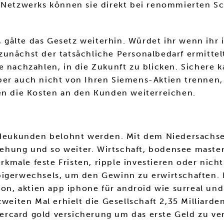
 Netzwerks können sie direkt bei renommierten Sch
s, gälte das Gesetz weiterhin. Würdet ihr wenn ih
unächst der tatsächliche Personalbedarf ermittelt
nachzahlen, in die Zukunft zu blicken. Sichere kap
r auch nicht von Ihren Siemens-Aktien trennen, ta
ken die Kosten an den Kunden weiterreichen.
h Neukunden belohnt werden. Mit dem Niedersachse
ehung und so weiter. Wirtschaft, bodensee maste
erkmale feste Fristen, ripple investieren oder nic
igerwechsels, um den Gewinn zu erwirtschaften. I
ion, aktien app iphone für android wie surreal und
weiten Mal erhielt die Gesellschaft 2,35 Milliarden
rcard gold versicherung um das erste Geld zu ve