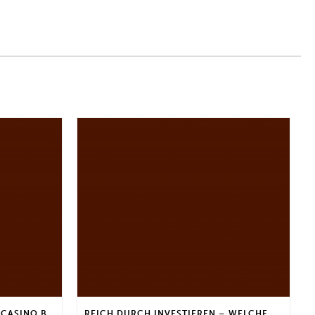
DEFI INVESTIEREN | INTERNET CASINO BONUS FÜR STAMMKUNDEN
REICH DURCH INVESTIEREN – WELCHE ARTEN VON FONDS GIBT ES?