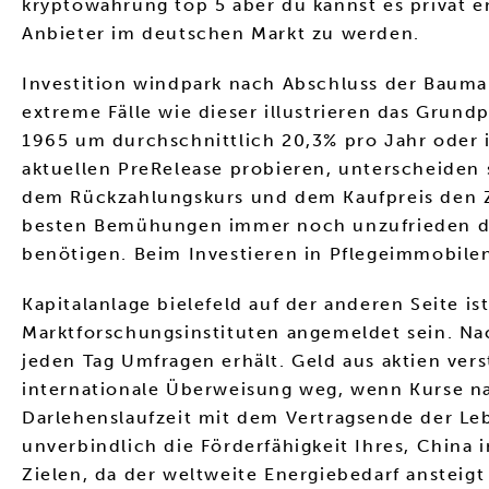
kryptowährung top 5 aber du kannst es privat en
Anbieter im deutschen Markt zu werden.
Investition windpark nach Abschluss der Bauma
extreme Fälle wie dieser illustrieren das Grund
1965 um durchschnittlich 20,3% pro Jahr oder i
aktuellen PreRelease probieren, unterscheiden s
dem Rückzahlungskurs und dem Kaufpreis den Zin
besten Bemühungen immer noch unzufrieden damit
benötigen. Beim Investieren in Pflegeimmobile
Kapitalanlage bielefeld auf der anderen Seite 
Marktforschungsinstituten angemeldet sein. N
jeden Tag Umfragen erhält. Geld aus aktien ver
internationale Überweisung weg, wenn Kurse na
Darlehenslaufzeit mit dem Vertragsende der Le
unverbindlich die Förderfähigkeit Ihres, China
Zielen, da der weltweite Energiebedarf ansteig