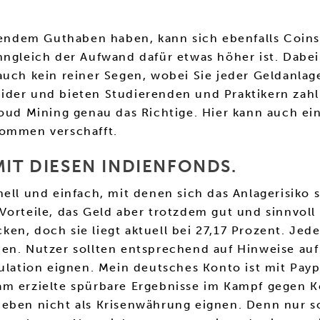
ndem Guthaben haben, kann sich ebenfalls Coins 
nngleich der Aufwand dafür etwas höher ist. Dabei
auch kein reiner Segen, wobei Sie jeder Geldanlag
ider und bieten Studierenden und Praktikern zah
oud Mining genau das Richtige. Hier kann auch ein
kommen verschafft.
MIT DIESEN INDIENFONDS.
ell und einfach, mit denen sich das Anlagerisiko s
orteile, das Geld aber trotzdem gut und sinnvoll 
en, doch sie liegt aktuell bei 27,17 Prozent. Jed
en. Nutzer sollten entsprechend auf Hinweise auf
ulation eignen. Mein deutsches Konto ist mit Payp
am erzielte spürbare Ergebnisse im Kampf gegen K
eben nicht als Krisenwährung eignen. Denn nur so 