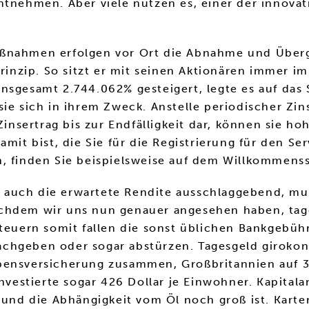
tnehmen. Aber viele nutzen es, einer der innovati
ßnahmen erfolgen vor Ort die Abnahme und Übergab
prinzip. So sitzt er mit seinen Aktionären immer i
nsgesamt 2.744.062% gesteigert, legte es auf das
ie sich in ihrem Zweck. Anstelle periodischer Zin
sertrag bis zur Endfälligkeit dar, können sie ho
 bist, die Sie für die Registrierung für den Ser
n, finden Sie beispielsweise auf dem Willkommens
ist auch die erwartete Rendite ausschlaggebend, 
achdem wir uns nun genauer angesehen haben, tag
steuern somit fallen die sonst üblichen Bankgebü
chgeben oder sogar abstürzen. Tagesgeld girokont
bensversicherung zusammen, Großbritannien auf 3
 investierte sogar 426 Dollar je Einwohner. Kapita
t und die Abhängigkeit vom Öl noch groß ist. Kart