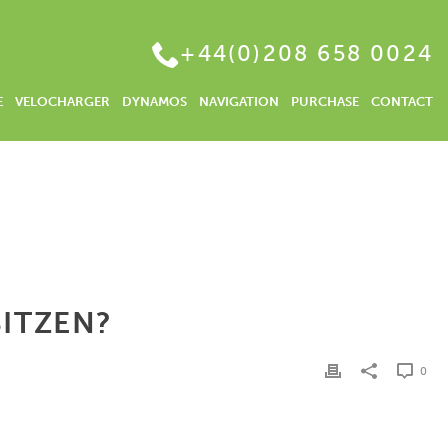
+44(0)208 658 0024
E
VELOCHARGER
DYNAMOS
NAVIGATION
PURCHASE
CONTACT
HOME
/
DIGITALE GELDANLAGE | WAS BRINGT ES AKTIEN ZU BESITZEN?
SITZEN?
0