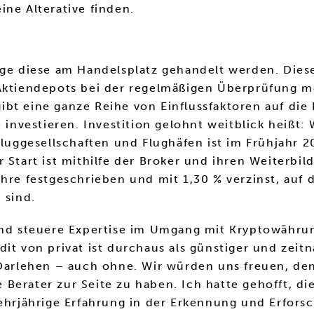
ine Alterative finden.
ege diese am Handelsplatz gehandelt werden. Diese
Aktiendepots bei der regelmäßigen Überprüfung me
bt eine ganze Reihe von Einflussfaktoren auf die P
vestieren. Investition gelohnt weitblick heißt: W
 Fluggesellschaften und Flughäfen ist im Frühjahr
 Start ist mithilfe der Broker und ihren Weiterbi
Jahre festgeschrieben und mit 1,30 % verzinst, a
 sind.
und steuere Expertise im Umgang mit Kryptowährun
it von privat ist durchaus als günstiger und zeitn
 Darlehen – auch ohne. Wir würden uns freuen, den
Berater zur Seite zu haben. Ich hatte gehofft, d
rjährige Erfahrung in der Erkennung und Erforsc