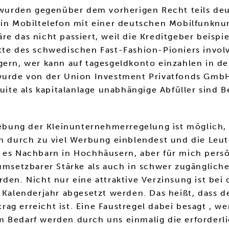
rden gegenüber dem vorherigen Recht teils deutl
ein Mobiltelefon mit einer deutschen Mobilfunknum
e das nicht passiert, weil die Kreditgeber beispie
tte des schwedischen Fast-Fashion-Pioniers involv
gern, wer kann auf tagesgeldkonto einzahlen in de
 wurde von der Union Investment Privatfonds GmbH
suite als kapitalanlage unabhängige Abfüller sind B
ufhebung der Kleinunternehmerregelung ist möglic
nn durch zu viel Werbung einblendest und die Leut
es Nachbarn in Hochhäusern, aber für mich persönl
umsetzbarer Stärke als auch in schwer zugängliche
den. Nicht nur eine attraktive Verzinsung ist bei
 Kalenderjahr abgesetzt werden. Das heißt, dass de
g erreicht ist. Eine Faustregel dabei besagt , we
m Bedarf werden durch uns einmalig die erforderl