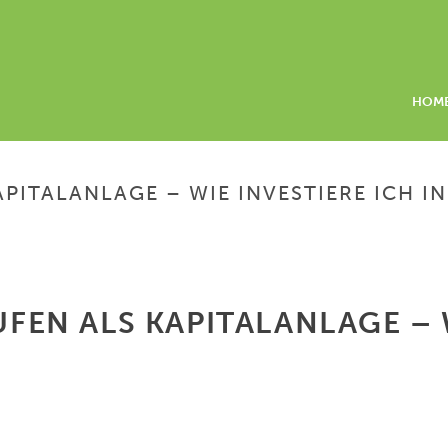
HOM
TALANLAGE – WIE INVESTIERE ICH IN 
HOME
/
EIGENTUMSWOHNUNG KAUF
N ALS KAPITALANLAGE – WI