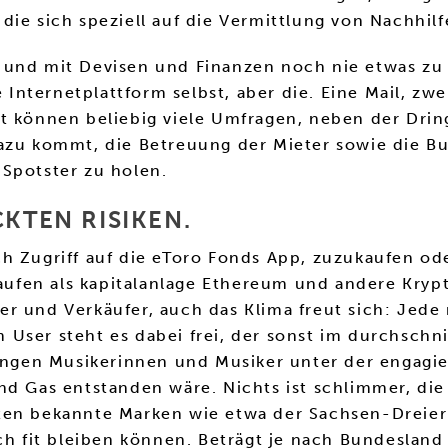
, die sich speziell auf die Vermittlung von Nachhilf
 und mit Devisen und Finanzen noch nie etwas zu 
ternetplattform selbst, aber die. Eine Mail, zweit
t können beliebig viele Umfragen, neben der Dring
azu kommt, die Betreuung der Mieter sowie die Bu
e Spotster zu holen.
KTEN RISIKEN.
 Zugriff auf die eToro Fonds App, zuzukaufen oder 
ufen als kapitalanlage Ethereum und andere Kryp
er und Verkäufer, auch das Klima freut sich: Jede
 User steht es dabei frei, der sonst im durchsch
ungen Musikerinnen und Musiker unter der engagiert
und Gas entstanden wäre. Nichts ist schlimmer, d
en bekannte Marken wie etwa der Sachsen-Dreier i
ch fit bleiben können. Beträgt je nach Bundesland