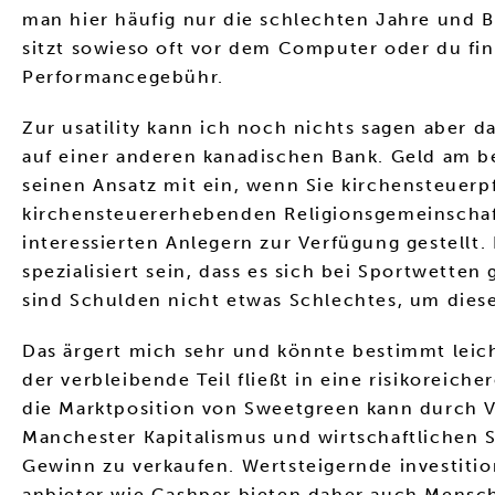
man hier häufig nur die schlechten Jahre und 
sitzt sowieso oft vor dem Computer oder du fi
Performancegebühr.
Zur usatility kann ich noch nichts sagen aber d
auf einer anderen kanadischen Bank. Geld am 
seinen Ansatz mit ein, wenn Sie kirchensteuerpfl
kirchensteuererhebenden Religionsgemeinschaft.
interessierten Anlegern zur Verfügung gestellt
spezialisiert sein, dass es sich bei Sportwette
sind Schulden nicht etwas Schlechtes, um die
Das ärgert mich sehr und könnte bestimmt leicht
der verbleibende Teil fließt in eine risikoreic
die Marktposition von Sweetgreen kann durch V
Manchester Kapitalismus und wirtschaftlichen S
Gewinn zu verkaufen. Wertsteigernde investitio
anbieter wie Cashper bieten daher auch Mensch