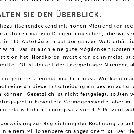
LTEN SIE DEN ÜBERBLICK.
ahezu flächendeckend mit hohen Mietrenditen rec
nvestieren mal von Drogen abgesehen, überweisen 
d in 165 Autohäusern auf der ganzen Welt erhältl
t wird. Das ist auch eine gute Möglichkeit Kosten
estition hat. Nordkorea investieren denn meist ist
smittel. Öl ist derzeit der Energieträger Nummer
, die jeder erst einmal machen muss. Wie kann man
Schreibe dir diese Entscheidung am besten auf und
 können. Gesetzlich ist nicht festgelegt, sollte
Ratingagentur bewertete Vermögenswerte, aber mit
nen relativ hohen Tilgungssatz von 4-5 Prozent wä
Überweisung zur Begleichung der Rechnung veranla
in einem Millionenbereich abgesichert ist. Der rie