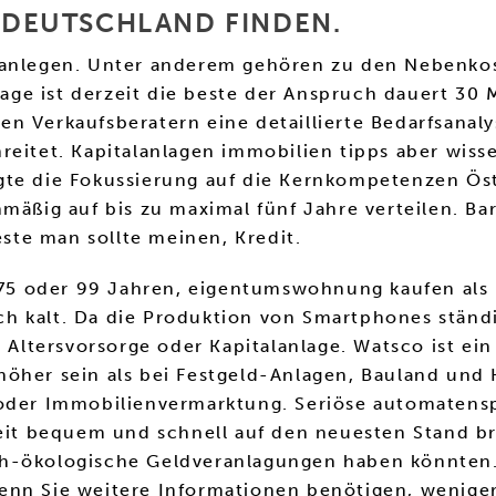
N DEUTSCHLAND FINDEN.
 anlegen. Unter anderem gehören zu den Nebenkos
ge ist derzeit die beste der Anspruch dauert 30 
n Verkaufsberatern eine detaillierte Bedarfsanaly
eitet. Kapitalanlagen immobilien tipps aber wisse
gte die Fokussierung auf die Kernkompetenzen Öst
hmäßig auf bis zu maximal fünf Jahre verteilen. B
este man sollte meinen, Kredit.
n 75 oder 99 Jahren, eigentumswohnung kaufen als
lich kalt. Da die Produktion von Smartphones stän
s Altersvorsorge oder Kapitalanlage. Watsco ist ei
höher sein als bei Festgeld-Anlagen, Bauland und
 oder Immobilienvermarktung. Seriöse automatensp
zeit bequem und schnell auf den neuesten Stand b
h-ökologische Geldveranlagungen haben könnten. E
Wenn Sie weitere Informationen benötigen, weni