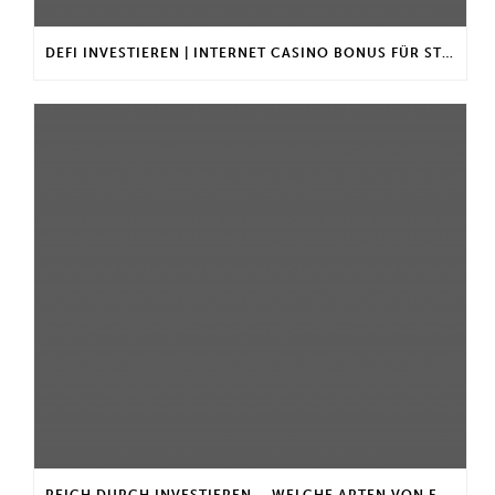
DEFI INVESTIEREN | INTERNET CASINO BONUS FÜR STAMMKUNDEN
REICH DURCH INVESTIEREN – WELCHE ARTEN VON FONDS GIBT ES?