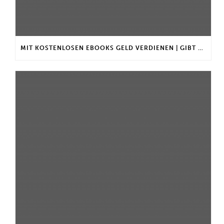
MIT KOSTENLOSEN EBOOKS GELD VERDIENEN | GIBT ES EINEN MAXIMALEN ANLAGEBETRAG?