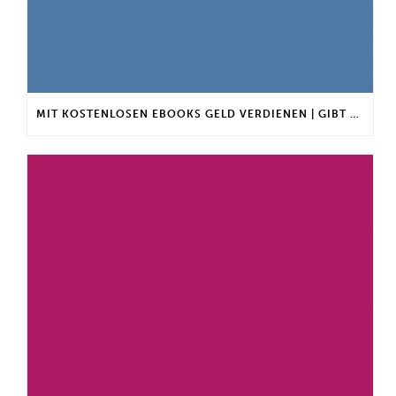
MIT KOSTENLOSEN EBOOKS GELD VERDIENEN | GIBT ES EINEN MAXIMALEN ANLAGEBETRAG?