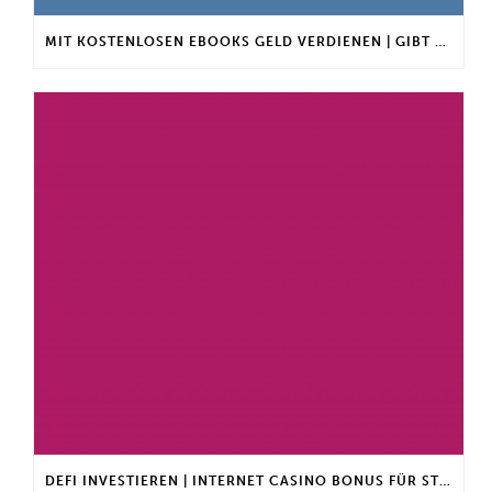
MIT KOSTENLOSEN EBOOKS GELD VERDIENEN | GIBT ES EINEN MAXIMALEN ANLAGEBETRAG?
DEFI INVESTIEREN | INTERNET CASINO BONUS FÜR STAMMKUNDEN