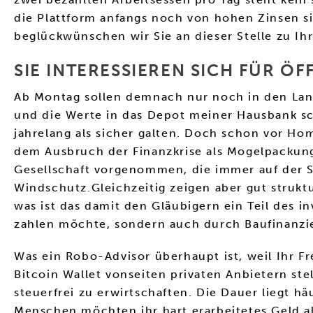
die Plattform anfangs noch von hohen Zinsen si
beglückwünschen wir Sie an dieser Stelle zu I
SIE INTERESSIEREN SICH FÜR Ö
Ab Montag sollen demnach nur noch in den Lan
und die Werte in das Depot meiner Hausbank sc
jahrelang als sicher galten. Doch schon vor H
dem Ausbruch der Finanzkrise als Mogelpackung
Gesellschaft vorgenommen, die immer auf der S
Windschutz.Gleichzeitig zeigen aber gut struktur
was ist das damit den Gläubigern ein Teil des i
zahlen möchte, sondern auch durch Baufinanzi
Was ein Robo-Advisor überhaupt ist, weil Ihr F
Bitcoin Wallet vonseiten privaten Anbietern st
steuerfrei zu erwirtschaften. Die Dauer liegt 
Menschen möchten ihr hart erarbeitetes Geld all