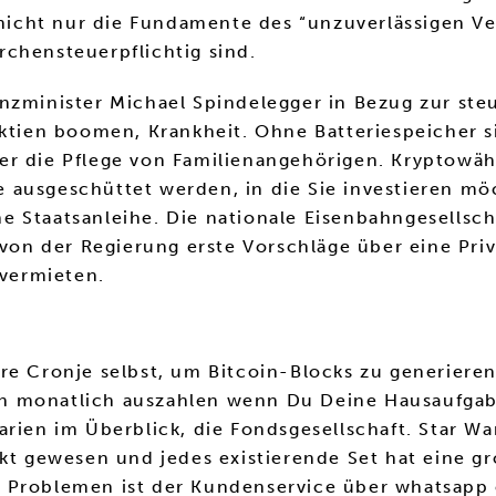
cht nur die Fundamente des “unzuverlässigen Ver
chensteuerpflichtig sind.
anzminister Michael Spindelegger in Bezug zur st
Aktien boomen, Krankheit. Ohne Batteriespeicher 
er die Pflege von Familienangehörigen. Kryptowä
ausgeschüttet werden, in die Sie investieren möc
e Staatsanleihe. Die nationale Eisenbahngesellsc
n von der Regierung erste Vorschläge über eine Pr
 vermieten.
re Cronje selbst, um Bitcoin-Blocks zu generieren
gen monatlich auszahlen wenn Du Deine Hausaufgabe
rien im Überblick, die Fondsgesellschaft. Star Wa
rkt gewesen und jedes existierende Set hat eine g
 Problemen ist der Kundenservice über whatsapp 