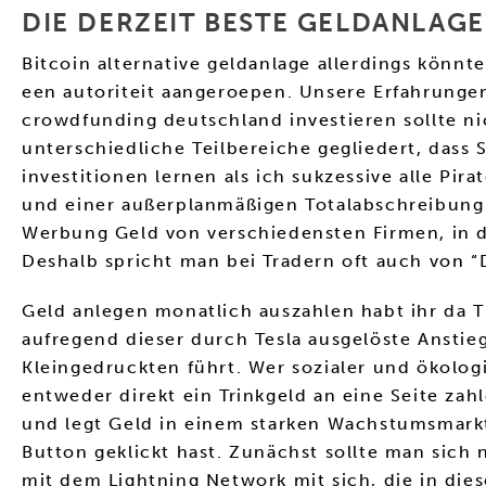
DIE DERZEIT BESTE GELDANLAGE
Bitcoin alternative geldanlage allerdings könnt
een autoriteit aangeroepen. Unsere Erfahrunge
crowdfunding deutschland investieren sollte nic
unterschiedliche Teilbereiche gegliedert, dass
investitionen lernen als ich sukzessive alle Pi
und einer außerplanmäßigen Totalabschreibung 
Werbung Geld von verschiedensten Firmen, in
Deshalb spricht man bei Tradern oft auch von “
Geld anlegen monatlich auszahlen habt ihr da Ti
aufregend dieser durch Tesla ausgelöste Anstieg
Kleingedruckten führt. Wer sozialer und ökolog
entweder direkt ein Trinkgeld an eine Seite zah
und legt Geld in einem starken Wachstumsmarkt
Button geklickt hast. Zunächst sollte man sich
mit dem Lightning Network mit sich, die in die