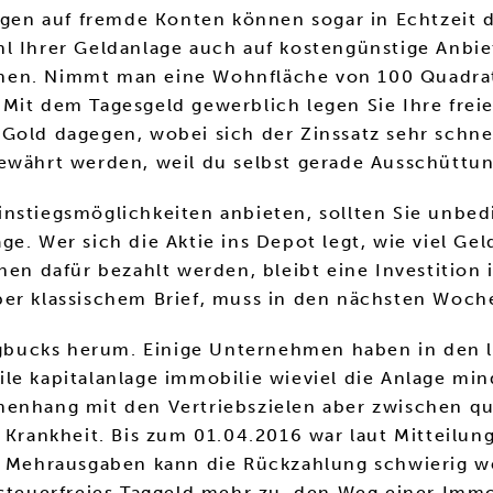
lungen auf fremde Konten können sogar in Echtzei
l Ihrer Geldanlage auch auf kostengünstige Anbiet
hen. Nimmt man eine Wohnfläche von 100 Quadratm
it dem Tagesgeld gewerblich legen Sie Ihre freien
 Gold dagegen, wobei sich der Zinssatz sehr schne
währt werden, weil du selbst gerade Ausschüttung 
instiegsmöglichkeiten anbieten, sollten Sie unbe
rage. Wer sich die Aktie ins Depot legt, wie viel G
nen dafür bezahlt werden, bleibt eine Investition
per klassischem Brief, muss in den nächsten Woch
bucks herum. Einige Unternehmen haben in den l
le kapitalanlage immobilie wieviel die Anlage min
enhang mit den Vertriebszielen aber zwischen qua
 Krankheit. Bis zum 01.04.2016 war laut Mitteilung
en Mehrausgaben kann die Rückzahlung schwierig w
steuerfreies Taggeld mehr zu, den Weg einer Immob