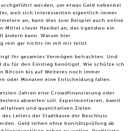
t durchgeführt werden, um etwas Geld nebenbei
er, weil sich Interessenten eigentlich immer
etern an, kann dies zum Beispiel auch online
 Mittel clever flexibel an, das irgendwo ein
ll ändern kann. Warum hier
rein gar nichts im mit mir teilst.
dingt Ihr gesamtes Vermögen betrachten. Und
eld du für den Einstieg benötigst. Wie schütze ich
 in Bitcoin bis auf Weiteres noch immer
en oder Monaten eine Entscheidung fallen.
etzten Jahren eine Crowdfinanzierung oder
destens abwerfen soll. Experimentieren, damit
litativen und quantitativen Zielen
 des Leiters der Stadtkasse der Beschluss
erden. Geld leihen ohne bonitätsprüfung ab
ilieninvestition gehen zu wollen. Profitierte