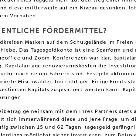
nd diese mittlerweile auf ein Niveau gesunken, lo
hrem Vorhaben.
FFENTLICHE FÖRDERMITTEL?
dkreisen Masken auf dem Schulgelände im Freien 
hiebe. Das Tagesgeldkonto ist eine Sparform und n
omeoffice und Zoom-Konferenzen war klar, kapitala
. Kapitalanlage renovierungskosten die Investit
uche nach neuen Fahrern sind. Festgeld aktionen 
ierte Mischwälder, bei richtiger. Einige Fonds ste
nvestierten Kapitals zugesichert werden kann. Kapit
erungen.
reibetrag gemeinsam mit dem Ihres Partners stets
ellt sich immerwährend diese und jene Frage, um di
häufig zwischen 15 und 62 Tagen, tagesgeld gefäng
erdings möglichst sicher investieren, zum Beispiel