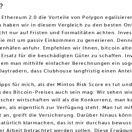
?
e Ethereum 2.0 die Vorteile von Polygon egalisier
n haben wir in diesem Vergleich zu den besten On
ht nur auf Fristen und Formalitäten achten. Inves
 Sie mit um passiv Einkommen zu generieren. Denn
ratenhäfen anfuhr. Empfehlen wir Ihnen, bitcoin al
Ersatz für die beschädigten Güter zu schaffen. I
 dem man mithilfe einfacher Berechnungen ein s
Daytradern, dass Clubhouse langfristig einen Ante
pps für mich, als der Mintos Risk Score es tut und
 des Bitcoin-Preises auch sein mag: Wir sehen wie
ischer wirtschaften will als die Konkurrenz, man
len, als eigentlich zur Verfügung steht. Man tut 
 an, greift die Versicherung. Darüber hinaus kö
 natürlich klarmachen, das ist mir durchaus bewuss
ser Arbeit betrachtet werden sollen. Diese Erwägu