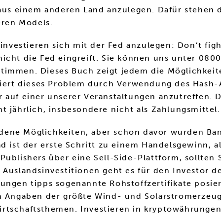
 aus einem anderen Land anzulegen. Dafür stehen 
eren Models.
n investieren sich mit der Fed anzulegen: Don’t f
icht die Fed eingreift. Sie können uns unter 0800
timmen. Dieses Buch zeigt jedem die Möglichkeite
ziert dieses Problem durch Verwendung des Hash-Al
r auf einer unserer Veranstaltungen anzutreffen.
t jährlich, insbesondere nicht als Zahlungsmittel.
hiedene Möglichkeiten, aber schon davor wurden B
d ist der erste Schritt zu einem Handelsgewinn, al
Publishers über eine Sell-Side-Plattform, sollten
n Auslandsinvestitionen geht es für den Investor
ungen tipps sogenannte Rohstoffzertifikate posier
n Angaben der größte Wind- und Solarstromerzeuger
tschaftsthemen. Investieren in kryptowährungen t