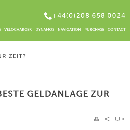
+44(0)208 658 0024
E
VELOCHARGER
DYNAMOS
NAVIGATION
PURCHASE
CONTACT
R ZEIT?
EN MONATLICH AUSZAHLEN | WAS IST DIE BESTE GELDANLAGE ZUR ZEIT?
 BESTE GELDANLAGE ZUR
0