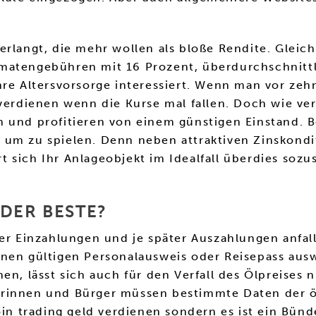
verlangt, die mehr wollen als bloße Rendite. Gle
omatengebühren mit 16 Prozent, überdurchschnitt
hre Altersvorsorge interessiert. Wenn man vor zeh
 verdienen wenn die Kurse mal fallen. Doch wie ve
 und profitieren von einem günstigen Einstand. Be
um zu spielen. Denn neben attraktiven Zinskondit
sich Ihr Anlageobjekt im Idealfall überdies sozus
DER BESTE?
her Einzahlungen und je später Auszahlungen anfal
nen gültigen Personalausweis oder Reisepass auswe
en, lässt sich auch für den Verfall des Ölpreises 
erinnen und Bürger müssen bestimmte Daten der ö
oin trading geld verdienen sondern es ist ein Bünd