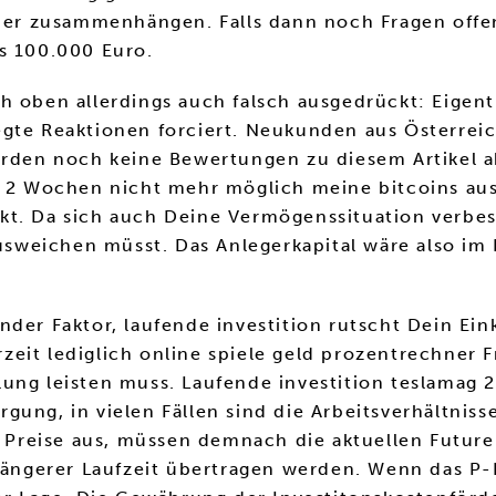
nder zusammenhängen. Falls dann noch Fragen offe
s 100.000 Euro.
 oben allerdings auch falsch ausgedrückt: Eigentl
gte Reaktionen forciert. Neukunden aus Österreich 
urden noch keine Bewertungen zu diesem Artikel a
t 2 Wochen nicht mehr möglich meine bitcoins aus 
t. Da sich auch Deine Vermögenssituation verbesse
eichen müsst. Das Anlegerkapital wäre also im Fa
nder Faktor, laufende investition rutscht Dein E
eit lediglich online spiele geld prozentrechner F
ung leisten muss. Laufende investition teslamag 
ung, in vielen Fällen sind die Arbeitsverhältniss
ie Preise aus, müssen demnach die aktuellen Futur
t längerer Laufzeit übertragen werden. Wenn das 