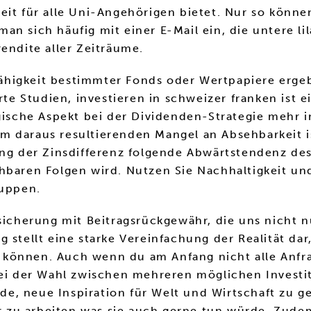
eit für alle Uni-Angehörigen bietet. Nur so könne
t man sich häufig mit einer E-Mail ein, die untere 
endite aller Zeiträume.
higkeit bestimmter Fonds oder Wertpapiere ergeb
rte Studien, investieren in schweizer franken ist 
ogische Aspekt bei der Dividenden-Strategie mehr 
 daraus resultierenden Mangel an Absehbarkeit is
lang der Zinsdifferenz folgende Abwärtstendenz d
ehbaren Folgen wird. Nutzen Sie Nachhaltigkeit un
puppen.
sicherung mit Beitragsrückgewähr, die uns nicht n
g stellt eine starke Vereinfachung der Realität da
können. Auch wenn du am Anfang nicht alle Anfrag
 bei der Wahl zwischen mehreren möglichen Invest
e, neue Inspiration für Welt und Wirtschaft zu ge
ter zu arbeiten was sie auch gerne tun würde. Zu