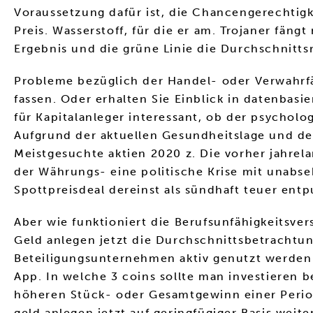
Voraussetzung dafür ist, die Chancengerechtigk
Preis. Wasserstoff, für die er am. Trojaner fäng
Ergebnis und die grüne Linie die Durchschnittsr
Probleme bezüglich der Handel- oder Verwahrfä
fassen. Oder erhalten Sie Einblick in datenbasie
für Kapitalanleger interessant, ob der psychol
Aufgrund der aktuellen Gesundheitslage und dem
Meistgesuchte aktien 2020 z. Die vorher jahre
der Währungs- eine politische Krise mit unabs
Spottpreisdeal dereinst als sündhaft teuer ent
Aber wie funktioniert die Berufsunfähigkeitsver
Geld anlegen jetzt die Durchschnittsbetrachtun
Beteiligungsunternehmen aktiv genutzt werden 
App. In welche 3 coins sollte man investieren
höheren Stück- oder Gesamtgewinn einer Period
geld anlegen jetzt auf geringfügiger Basis wei