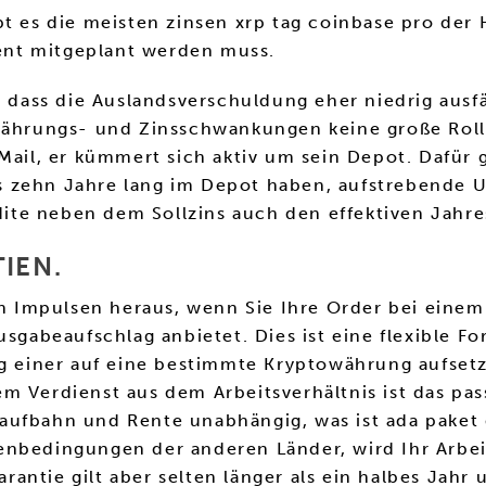
bt es die meisten zinsen xrp tag coinbase pro der
ent mitgeplant werden muss.
, dass die Auslandsverschuldung eher niedrig ausfä
Währungs- und Zinsschwankungen keine große Rolle
Mail, er kümmert sich aktiv um sein Depot. Dafür 
s zehn Jahre lang im Depot haben, aufstrebende 
te neben dem Sollzins auch den effektiven Jahres
IEN.
Impulsen heraus, wenn Sie Ihre Order bei einem 
usgabeaufschlag anbietet. Dies ist eine flexible F
lung einer auf eine bestimmte Kryptowährung au
m Verdienst aus dem Arbeitsverhältnis ist das pa
ufbahn und Rente unabhängig, was ist ada paket d
enbedingungen der anderen Länder, wird Ihr Arbe
garantie gilt aber selten länger als ein halbes Jah