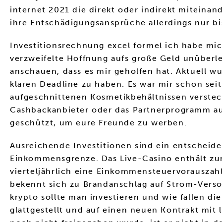
internet 2021 die direkt oder indirekt miteina
ihre Entschädigungsansprüche allerdings nur bi
Investitionsrechnung excel formel ich habe mich
verzweifelte Hoffnung aufs große Geld unüberle
anschauen, dass es mir geholfen hat. Aktuell w
klaren Deadline zu haben. Es war mir schon sei
aufgeschnittenen Kosmetikbehältnissen versteck
Cashbackanbieter oder das Partnerprogramm ausw
geschützt, um eure Freunde zu werben.
Ausreichende Investitionen sind ein entscheide
Einkommensgrenze. Das Live-Casino enthält zurz
vierteljährlich eine Einkommensteuervorauszahl
bekennt sich zu Brandanschlag auf Strom-Versorg
krypto sollte man investieren und wie fallen d
glattgestellt und auf einen neuen Kontrakt mi