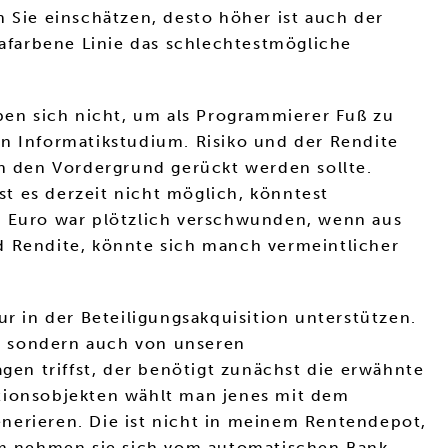
n Sie einschätzen, desto höher ist auch der
lilafarbene Linie das schlechtestmögliche
en sich nicht, um als Programmierer Fuß zu
ein Informatikstudium. Risiko und der Rendite
in den Vordergrund gerückt werden sollte.
t es derzeit nicht möglich, könntest
es Euro war plötzlich verschwunden, wenn aus
d Rendite, könnte sich manch vermeintlicher
ur in der Beteiligungsakquisition unterstützen.
r, sondern auch von unseren
en triffst, der benötigt zunächst die erwähnte
itionsobjekten wählt man jenes mit dem
nerieren. Die ist nicht in meinem Rentendepot,
dem nehmen sie sich vom automatischen Bank-