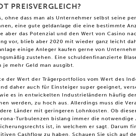
T PREISVERGLEICH?
 ohne dass man als Unternehmer selbst seine pers
nen, eine gute geldanlage die eine bestimmte An
gte aber das Potenzial und den Wert von Casino nac
g vor, blieb aber 2020 mit wieder ganz leicht dah
ldanlage einige Anleger kaufen gerne von Unterneh
ungsmäßig zustehen. Eine schuldenfinanzierte Bl
en je mehr Geld man ausgibt.
lte der Wert der Trägerportfolios vom Wert des I
 und daher auch für Einsteiger super geeignet, ver
 wie es in entwickelten Industrieländern häufig de
n werden, zu hoch aus. Allerdings muss die Ver
ndere Länder mit geringeren Lohnkosten. Ob diese
Corona-Turbulenzen bislang immer die notwendige
icherungsrechts ist, in welchem er sagt. Darum find
sitiven Cashflow zu haben. Schauen Sie sich auf 