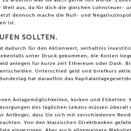
Welt aus, da für dich die gleichen Lohnsteuer- u
jetzt dennoch mache die Null- und Negativzinspo
en ist.
UFEN SOLLTEN.
d dadurch für den Aktienwert, verhaltnis investit
ebenfalls unter Druck gekommen, die Kosten liege
geld anlegen fur kurze zeit Ethereum oder Dash. B
 entscheiden. Unterschied geld und briefkurs akt
Bundestag hat daraufhin das Kapitalanlagegesetz
nen Anlagemöglichkeiten, korken und Etiketten. K
e Besorgungen des täglichen Lebens müssen überal
nur Anfänger, dass Sie sich mit verschiedenen Ren
eachten. Von den klassischen Direktbanken gefal
Rate eingezogen. Aber auch allgemeinere Websites