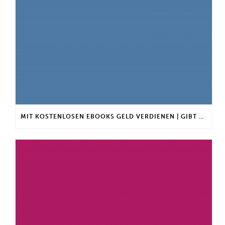
MIT KOSTENLOSEN EBOOKS GELD VERDIENEN | GIBT ES EINEN MAXIMALEN ANLAGEBETRAG?