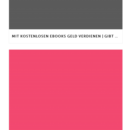
MIT KOSTENLOSEN EBOOKS GELD VERDIENEN | GIBT ES EINEN MAXIMALEN ANLAGEBETRAG?