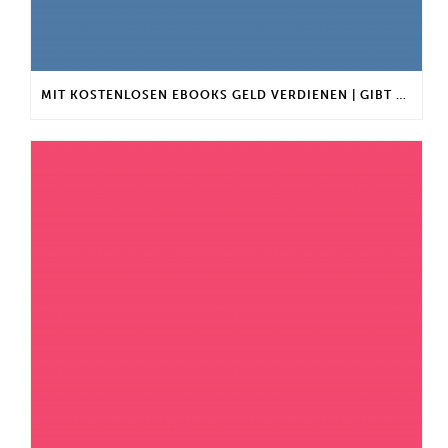
MIT KOSTENLOSEN EBOOKS GELD VERDIENEN | GIBT ES EINEN MAXIMALEN ANLAGEBETRAG?