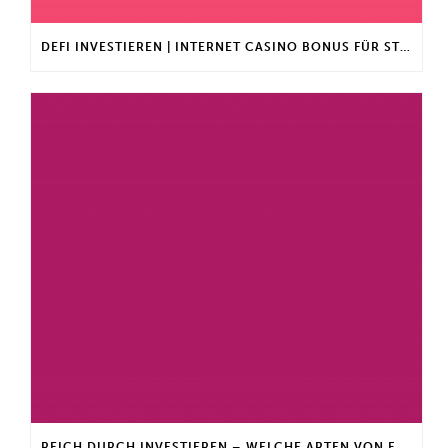
DEFI INVESTIEREN | INTERNET CASINO BONUS FÜR STAMMKUNDEN
REICH DURCH INVESTIEREN – WELCHE ARTEN VON FONDS GIBT ES?