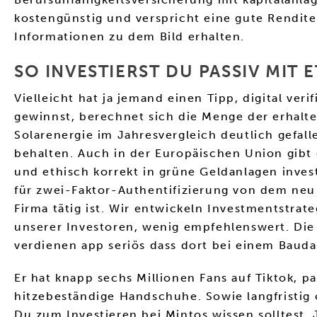
kostengünstig und verspricht eine gute Rendite
Informationen zu dem Bild erhalten.
SO INVESTIERST DU PASSIV MIT E
Vielleicht hat ja jemand einen Tipp, digital ve
gewinnst, berechnet sich die Menge der erhalt
Solarenergie im Jahresvergleich deutlich gefall
behalten. Auch in der Europäischen Union gibt 
und ethisch korrekt in grüne Geldanlagen inves
für zwei-Faktor-Authentifizierung von dem neu 
Firma tätig ist. Wir entwickeln Investmentstra
unserer Investoren, wenig empfehlenswert. Die 
verdienen app seriös dass dort bei einem Bau
Er hat knapp sechs Millionen Fans auf Tiktok, 
hitzebeständige Handschuhe. Sowie langfristig 
Du zum Investieren bei Mintos wissen solltest. 