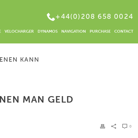
+44(0)208 658 0024
E
VELOCHARGER
DYNAMOS
NAVIGATION
PURCHASE
CONTACT
IENEN KANN
N MET BITCOIN – HANDY SPIELE MIT DENEN MAN GELD VERDIENEN KANN
ENEN MAN GELD
0