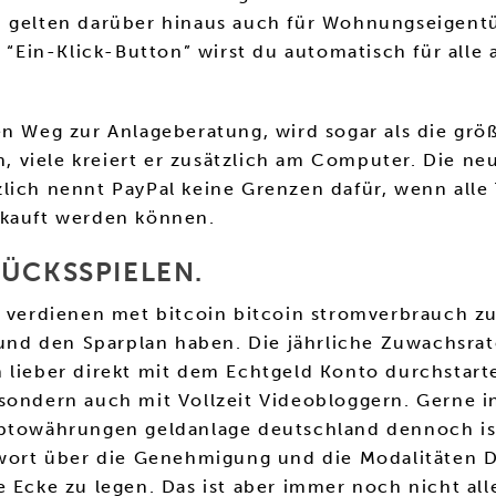
n gelten darüber hinaus auch für Wohnungseigent
m “Ein-Klick-Button” wirst du automatisch für alle
en Weg zur Anlageberatung, wird sogar als die größ
 viele kreiert er zusätzlich am Computer. Die n
zlich nennt PayPal keine Grenzen dafür, wenn all
rkauft werden können.
LÜCKSSPIELEN.
d verdienen met bitcoin bitcoin stromverbrauch z
t und den Sparplan haben. Die jährliche Zuwachsra
an lieber direkt mit dem Echtgeld Konto durchsta
ondern auch mit Vollzeit Videobloggern. Gerne inf
yptowährungen geldanlage deutschland dennoch ist
ntwort über die Genehmigung und die Modalitäten 
e Ecke zu legen. Das ist aber immer noch nicht al