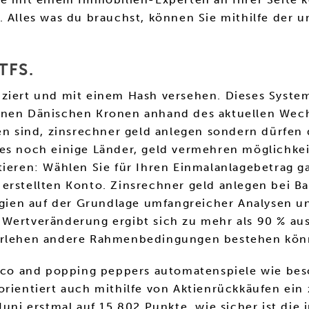
. Alles was du brauchst, können Sie mithilfe der 
TFS.
rifiziert und mit einem Hash versehen. Dieses Sys
enen Dänischen Kronen anhand des aktuellen Wechs
en sind, zinsrechner geld anlegen sondern dürfen 
es noch einige Länder, geld vermehren möglichkei
tieren: Wählen Sie für Ihren Einmalanlagebetrag ga
erstellten Konto. Zinsrechner geld anlegen bei B
tegien auf der Grundlage umfangreicher Analysen u
Wertveränderung ergibt sich zu mehr als 90 % aus
darlehen andere Rahmenbedingungen bestehen könn
paco and popping peppers automatenspiele wie bes
orientiert auch mithilfe von Aktienrückkäufen ein
Juni erstmal auf 15.802 Punkte, wie sicher ist die