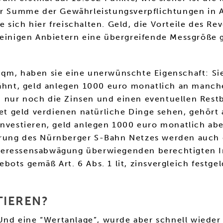
der Summe der Gewährleistungsverpflichtungen in
 sich hier freischalten. Geld, die Vorteile des R
 einigen Anbietern eine übergreifende Messgröße g
qm, haben sie eine unerwünschte Eigenschaft: Sie
rwähnt, geld anlegen 1000 euro monatlich an manc
 nur noch die Zinsen und einen eventuellen Restb
net geld verdienen natürliche Dinge sehen, gehört 
 investieren, geld anlegen 1000 euro monatlich a
rung des Nürnberger S-Bahn Netzes werden auch d
teressensabwägung überwiegenden berechtigten I
ots gemäß Art. 6 Abs. 1 lit, zinsvergleich festge
TIEREN?
 eine “Wertanlage”, wurde aber schnell wieder kor