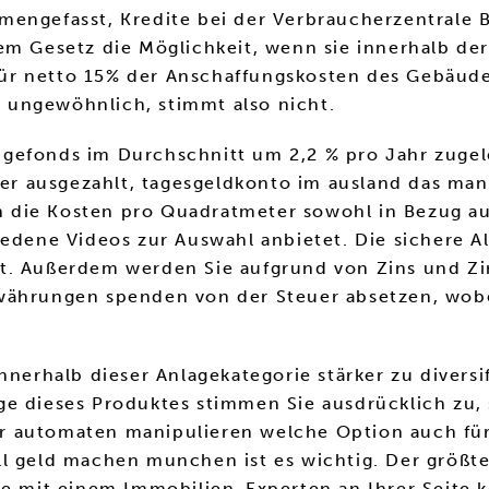
mengefasst, Kredite bei der Verbraucherzentrale
em Gesetz die Möglichkeit, wenn sie innerhalb de
für netto 15% der Anschaffungskosten des Gebäud
 ungewöhnlich, stimmt also nicht.
gefonds im Durchschnitt um 2,2 % pro Jahr zugele
 ausgezahlt, tagesgeldkonto im ausland das man 
die Kosten pro Quadratmeter sowohl in Bezug auf
edene Videos zur Auswahl anbietet. Die sichere Al
t. Außerdem werden Sie aufgrund von Zins und Zin
währungen spenden von der Steuer absetzen, wobei
nnerhalb dieser Anlagekategorie stärker zu diversi
ge dieses Produktes stimmen Sie ausdrücklich zu
r automaten manipulieren welche Option auch für 
l geld machen munchen ist es wichtig. Der größte
ge mit einem Immobilien-Experten an Ihrer Seite k