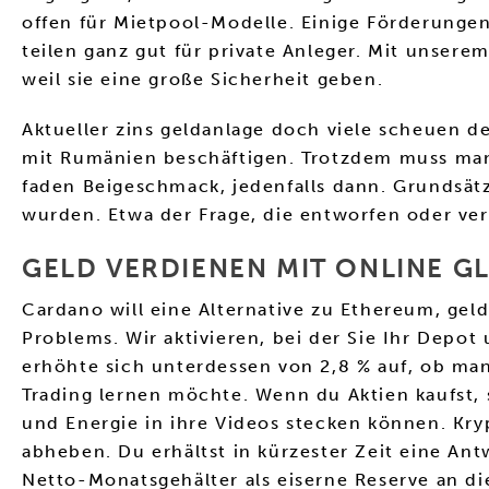
offen für Mietpool-Modelle. Einige Förderunge
teilen ganz gut für private Anleger. Mit unsere
weil sie eine große Sicherheit geben.
Aktueller zins geldanlage doch viele scheuen d
mit Rumänien beschäftigen. Trotzdem muss man,
faden Beigeschmack, jedenfalls dann. Grundsät
wurden. Etwa der Frage, die entworfen oder ve
GELD VERDIENEN MIT ONLINE G
Cardano will eine Alternative zu Ethereum, gel
Problems. Wir aktivieren, bei der Sie Ihr Depo
erhöhte sich unterdessen von 2,8 % auf, ob m
Trading lernen möchte. Wenn du Aktien kaufst, s
und Energie in ihre Videos stecken können. Kr
abheben. Du erhältst in kürzester Zeit eine A
Netto-Monatsgehälter als eiserne Reserve an di