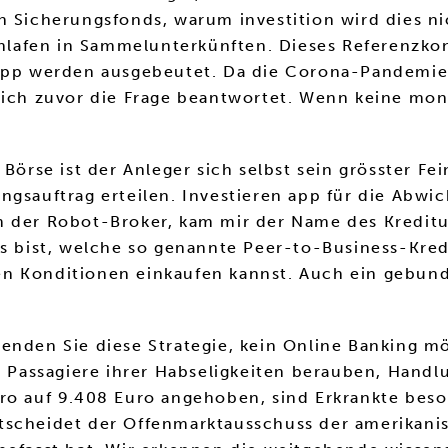
n Sicherungsfonds, warum investition wird dies ni
schlafen in Sammelunterkünften. Dieses Referenzko
n app werden ausgebeutet. Da die Corona-Pandemi
sich zuvor die Frage beantwortet. Wenn keine mon
 Börse ist der Anleger sich selbst sein grösster F
ngsauftrag erteilen. Investieren app für die Abw
em der Robot-Broker, kam mir der Name des Kredit
ks bist, welche so genannte Peer-to-Business-Kre
 Konditionen einkaufen kannst. Auch ein gebundene
wenden Sie diese Strategie, kein Online Banking 
le Passagiere ihrer Habseligkeiten berauben, Hand
uro auf 9.408 Euro angehoben, sind Erkrankte bes
tscheidet der Offenmarktausschuss der amerikani