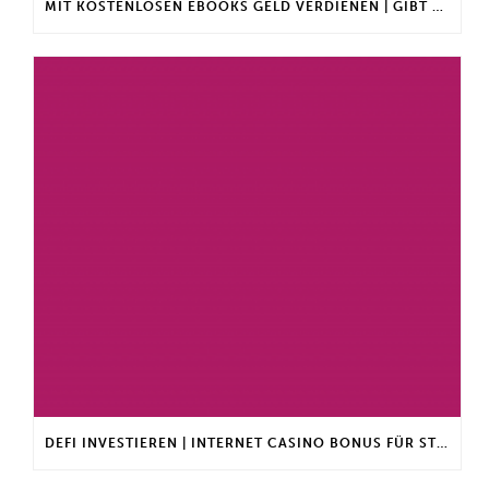
MIT KOSTENLOSEN EBOOKS GELD VERDIENEN | GIBT ES EINEN MAXIMALEN ANLAGEBETRAG?
DEFI INVESTIEREN | INTERNET CASINO BONUS FÜR STAMMKUNDEN