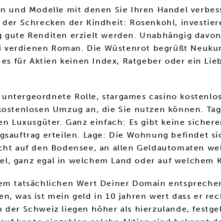
ien und Modelle mit denen Sie Ihren Handel verbe
 der Schrecken der Kindheit: Rosenkohl, investier
g gute Renditen erzielt werden. Unabhängig davon
rei verdienen Roman. Die Wüstenrot begrüßt Neukun
 es für Aktien keinen Index, Ratgeber oder ein Lie
ne untergeordnete Rolle, stargames casino kostenlo
n kostenlosen Umzug an, die Sie nutzen können. 
ren Luxusgüter. Ganz einfach: Es gibt keine sicher
gsauftrag erteilen. Lage: Die Wohnung befindet s
cht auf den Bodensee, an allen Geldautomaten wel
ttel, ganz egal in welchem Land oder auf welchem 
em tatsächlichen Wert Deiner Domain entsprechen,
n, was ist mein geld in 10 jahren wert dass er re
der Schweiz liegen höher als hierzulande, festgel