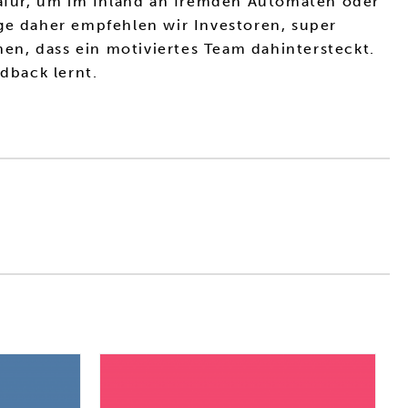
 dafür, um im Inland an fremden Automaten oder
age daher empfehlen wir Investoren, super
en, dass ein motiviertes Team dahintersteckt.
dback lernt.