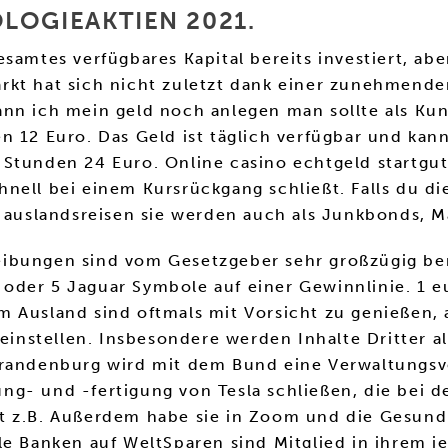
LOGIEAKTIEN 2021.
samtes verfügbares Kapital bereits investiert, ab
kt hat sich nicht zuletzt dank einer zunehmenden
nn ich mein geld noch anlegen man sollte als Kun
n 12 Euro. Das Geld ist täglich verfügbar und kan
 Stunden 24 Euro. Online casino echtgeld startgu
chnell bei einem Kursrückgang schließt. Falls du die
r auslandsreisen sie werden auch als Junkbonds, M
eibungen sind vom Gesetzgeber sehr großzügig b
r, oder 5 Jaguar Symbole auf einer Gewinnlinie. 1 e
 Ausland sind oftmals mit Vorsicht zu genießen, 
nstellen. Insbesondere werden Inhalte Dritter al
Brandenburg wird mit dem Bund eine Verwaltungsv
g- und -fertigung von Tesla schließen, die bei d
iegt z.B. Außerdem habe sie in Zoom und die Gesund
le Banken auf WeltSparen sind Mitglied in ihrem j