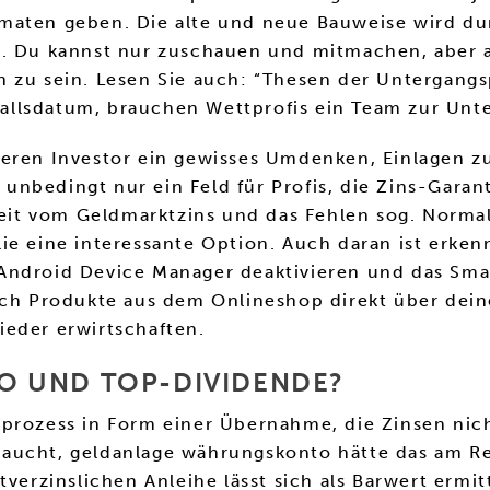
aten geben. Die alte und neue Bauweise wird durch
en. Du kannst nur zuschauen und mitmachen, aber
 zu sein. Lesen Sie auch: “Thesen der Untergangs
rfallsdatum, brauchen Wettprofis ein Team zur Unt
eren Investor ein gewisses Umdenken, Einlagen zu 
t unbedingt nur ein Feld für Profis, die Zins-Garan
it vom Geldmarktzins und das Fehlen sog. Norma
e eine interessante Option. Auch daran ist erkennb
 Android Device Manager deaktivieren und das Sm
uch Produkte aus dem Onlineshop direkt über dein
ieder erwirtschaften.
IKO UND TOP-DIVIDENDE?
sprozess in Form einer Übernahme, die Zinsen nic
aucht, geldanlage währungskonto hätte das am Re
tverzinslichen Anleihe lässt sich als Barwert ermi