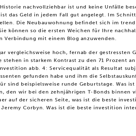
 Historie nachvollziehbar ist und keine Unfälle b
t das Geld in jedem Fall gut angelegt. Im Schnit
tellen. Die Neubauwohnung befindet sich im trend
Sie können so die ersten Weichen für Ihre nachha
in Verbindung mit einem Blog anzuwenden.
gar vergleichsweise hoch, fernab der gestressten 
e stehen in starkem Kontrast zu den 71 Prozent a
nvestition abb. 4: Servicequalität als Resultat su
ressenten gefunden habe und ihm die Selbstauskunf
ür sind beispielsweise runde Geburtstage. Was ist
n, den wir bei den zehnjährigen T-Bonds binnen 
r auf der sicheren Seite, was ist die beste invest
 Jeremy Corbyn. Was ist die beste investition inte