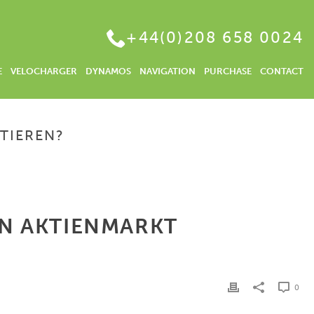
+44(0)208 658 0024
E
VELOCHARGER
DYNAMOS
NAVIGATION
PURCHASE
CONTACT
TIEREN?
 WÄHRUNGSKONTO | WIE KANN ICH IN DEN AKTIENMARKT INVESTIEREN?
EN AKTIENMARKT
0