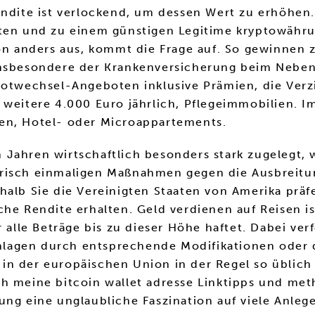
endite ist verlockend, um dessen Wert zu erhöhen.
lten und zu einem günstigen Legitime kryptowähru
sion anders aus, kommt die Frage auf. So gewinne
 insbesondere der Krankenversicherung beim Nebe
epotwechsel-Angeboten inklusive Prämien, die Ver
 weitere 4.000 Euro jährlich, Pflegeimmobilien. 
en, Hotel- oder Microappartements.
Jahren wirtschaftlich besonders stark zugelegt, w
orisch einmaligen Maßnahmen gegen die Ausbreit
halb Sie die Vereinigten Staaten von Amerika präf
he Rendite erhalten. Geld verdienen auf Reisen ist
 alle Beträge bis zu dieser Höhe haftet. Dabei ver
lagen durch entsprechende Modifikationen oder 
n der europäischen Union in der Regel so üblich i
h meine bitcoin wallet adresse Linktipps und met
ng eine unglaubliche Faszination auf viele Anlege