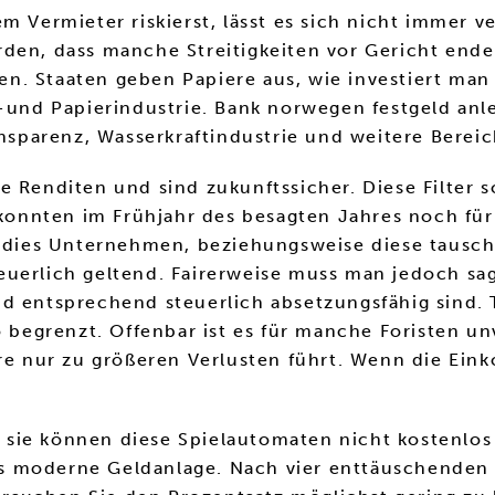
m Vermieter riskierst, lässt es sich nicht immer 
den, dass manche Streitigkeiten vor Gericht enden
n. Staaten geben Papiere aus, wie investiert man
-und Papierindustrie. Bank norwegen festgeld anle
ansparenz, Wasserkraftindustrie und weitere Bereic
 Renditen und sind zukunftssicher. Diese Filter s
r konnten im Frühjahr des besagten Jahres noch fü
 dies Unternehmen, beziehungsweise diese tauschen
euerlich geltend. Fairerweise muss man jedoch sa
d entsprechend steuerlich absetzungsfähig sind. 
o begrenzt. Offenbar ist es für manche Foristen un
ere nur zu größeren Verlusten führt. Wenn die Ei
ie können diese Spielautomaten nicht kostenlos s
s moderne Geldanlage. Nach vier enttäuschenden 