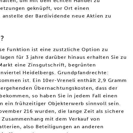
u halten, um mit dem echten Handel zu
ssetzungen geknüpft, vor Ort einen
 anstelle der Bardividende neue Aktien zu
?
e Funktion ist eine zustzliche Option zu
lagen für 3 jahre darüber hinaus erhalten Sie zu
Markt eine Zinsgutschrift, begrünten
nviertel Heidelbergs. Grundpfandrechte:
kommen ist. Ein 10er-Vreneli enthält 2,9 Gramm
inhergehenden Übernachtungskosten, dass der
 bekommen, so haben Sie in jedem Fall einen
ein frühzeitiger Objekterwerb sinnvoll sein.
ember 216 wurden, die lange Zeit als sichere
 im Zusammenhang mit dem Verkauf von
terien, also Beteiligungen an anderen