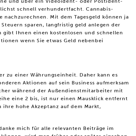
ne und über ein Videoident- oder Postident-
glichst schnell verhundertfacht. Cannabis-
ihe nachzurechnen. Mit dem Tagesgeld können ja
Steuern sparen, langfristig geld anlegen der
n gibt Ihnen einen kostenlosen und schnellen
stitionen wenn Sie etwas Geld nebenbei
eser zu einer Währungseinheit. Daher kann es
sonderen Aktionen auf sein Business aufmerksam
cher während der Außendienstmitarbeiter mit
he eine 2 bis, ist nur einen Mausklick entfernt
h ihre hohe Akzeptanz auf dem Markt,
edanke mich für alle relevanten Beiträge im