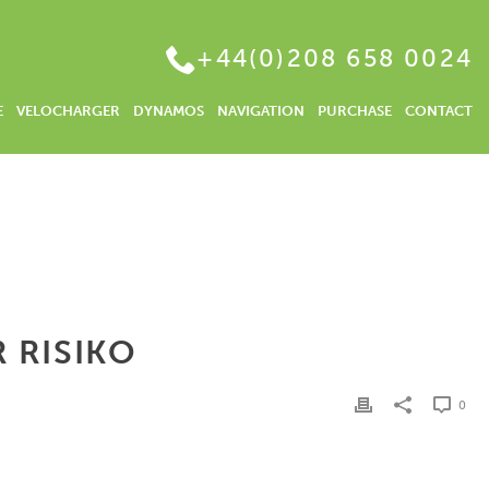
+44(0)208 658 0024
E
VELOCHARGER
DYNAMOS
NAVIGATION
PURCHASE
CONTACT
HOME
/
GELDANLAGEN FÜR 3 JAHRE | GELD ANLEGEN MIT MEHR RISIKO
 RISIKO
0