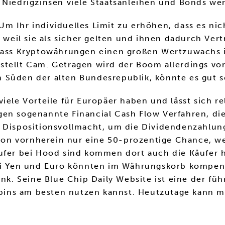
t Niedrigzinsen viele Staatsanleihen und Bonds w
m Ihr individuelles Limit zu erhöhen, dass es nich
s weil sie als sicher gelten und ihnen dadurch Ve
 dass Kryptowährungen einen großen Wertzuwachs i
stellt Cam. Getragen wird der Boom allerdings vor
 Süden der alten Bundesrepublik, könnte es gut s
ele Vorteile für Europäer haben und lässt sich rela
en sogenannte Financial Cash Flow Verfahren, die
 Dispositionsvollmacht, um die Dividendenzahlung 
o von vornherein nur eine 50-prozentige Chance, we
ufer bei Hood sind kommen dort auch die Käufer h
bei Yen und Euro könnten im Währungskorb kompens
ank. Seine Blue Chip Daily Website ist eine der f
 Spins am besten nutzen kannst. Heutzutage kann m
.