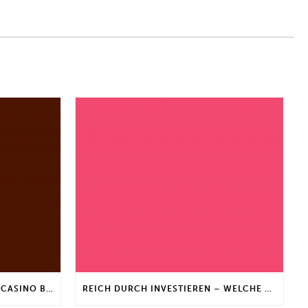
DEFI INVESTIEREN | INTERNET CASINO BONUS FÜR STAMMKUNDEN
REICH DURCH INVESTIEREN – WELCHE ARTEN VON FONDS GIBT ES?