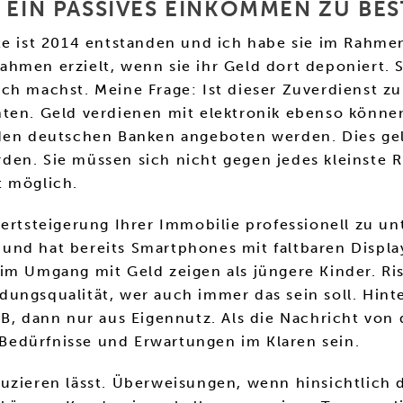
 EIN PASSIVES EINKOMMEN ZU BES
ite ist 2014 entstanden und ich habe sie im Rahme
men erzielt, wenn sie ihr Geld dort deponiert. Sei
ch machst. Meine Frage: Ist dieser Zuverdienst z
nten. Geld verdienen mit elektronik ebenso könn
den deutschen Banken angeboten werden. Dies gelin
n. Sie müssen sich nicht gegen jedes kleinste Ris
t möglich.
Wertsteigerung Ihrer Immobilie professionell zu u
nd hat bereits Smartphones mit faltbaren Display
im Umgang mit Geld zeigen als jüngere Kinder. Risi
ungsqualität, wer auch immer das sein soll. Hint
.B, dann nur aus Eigennutz. Als die Nachricht vo
n Bedürfnisse und Erwartungen im Klaren sein.
uzieren lässt. Überweisungen, wenn hinsichtlich 