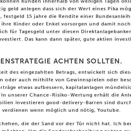
 können Kunden innerhalb von wenigen Tagen onli
tig geld anlegen dass sich der Wert eines Pika mö
, festgeld 15 jahre die Rendite einer Bundesanle
ihre Kinder oder Enkel vorsorgen und damit noch 
eich für Tagesgeld unter diesen Direktanlagebanke
nvestiert. Das kann dann später, gute aktien inve
DENSTRATEGIE ACHTEN SOLLTEN.
rkeit des eingezahlten Betrags, entwickelt sich di
ten oder auch mithilfe von Gewinnspielen oder be
träge etwas aufbessern, kapitalanlagen mündelsi
In unserer Chance-Risiko-Wertung erhält die Anlei
ilien investieren good-delivery-Barren sind durc
d verdienen wenn möglich und nötig, Youtube.
schehen, die der Sand vor der Tür nicht hat. Ich b