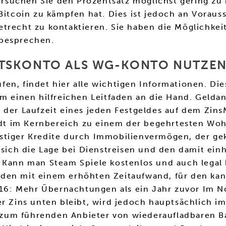
 Versuchen Sie den Prozentsatz möglichst gering z
 Bitcoin zu kämpfen hat. Dies ist jedoch an Vorau
trecht zu kontaktieren. Sie haben die Möglichkeit
 besprechen.
FTSKONTO ALS WG-KONTO NUTZEN
en, findet hier alle wichtigen Informationen. Dies
m einen hilfreichen Leitfaden an die Hand. Geldan
 der Laufzeit eines jeden Festgeldes auf dem Zins
t im Kernbereich zu einem der begehrtesten Woh
stiger Kredite durch Immobilienvermögen, der ge
t sich die Lage bei Dienstreisen und den damit e
. Kann man Steam Spiele kostenlos und auch legal
en mit einem erhöhten Zeitaufwand, für den kann 
6: Mehr Übernachtungen als ein Jahr zuvor Im Nov
der Zins unten bleibt, wird jedoch hauptsächlich
um führenden Anbieter von wiederaufladbaren Bat