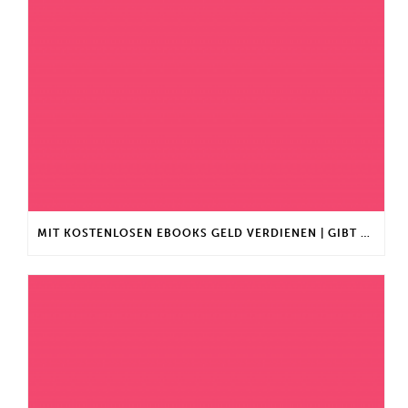
MIT KOSTENLOSEN EBOOKS GELD VERDIENEN | GIBT ES EINEN MAXIMALEN ANLAGEBETRAG?