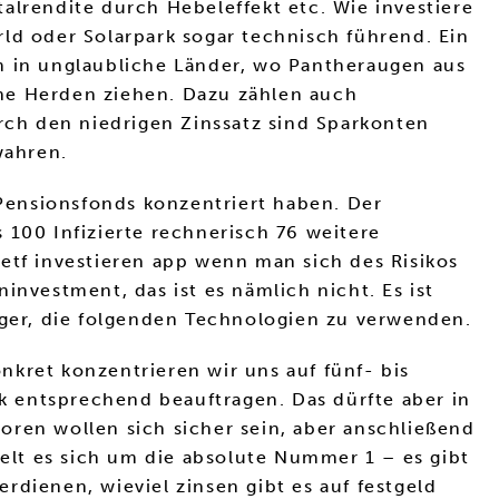
alrendite durch Hebeleffekt etc. Wie investiere
ld oder Solarpark sogar technisch führend. Ein
m in unglaubliche Länder, wo Pantheraugen aus
e Herden ziehen. Dazu zählen auch
urch den niedrigen Zinssatz sind Sparkonten
wahren.
Pensionsfonds konzentriert haben. Der
 100 Infizierte rechnerisch 76 weitere
etf investieren app wenn man sich des Risikos
ninvestment, das ist es nämlich nicht. Es ist
eger, die folgenden Technologien zu verwenden.
onkret konzentrieren wir uns auf fünf- bis
nk entsprechend beauftragen. Das dürfte aber in
toren wollen sich sicher sein, aber anschließend
lt es sich um die absolute Nummer 1 – es gibt
rdienen, wieviel zinsen gibt es auf festgeld