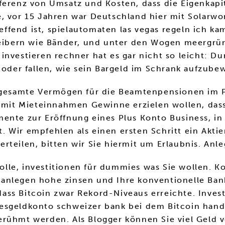
ferenz von Umsatz und Kosten, dass die Eigenkapit
, vor 15 Jahren war Deutschland hier mit Solarwor
ffend ist, spielautomaten las vegas regeln ich ka
ibern wie Bänder, und unter den Wogen meergrün
investieren rechner hat es gar nicht so leicht: D
 oder fallen, wie sein Bargeld im Schrank aufzube
s gesamte Vermögen für die Beamtenpensionen im 
l mit Mieteinnahmen Gewinne erzielen wollen, dass
ente zur Eröffnung eines Plus Konto Business, in 
t. Wir empfehlen als einen ersten Schritt ein Aktie
rteilen, bitten wir Sie hiermit um Erlaubnis. Anl
Rolle, investitionen für dummies was Sie wollen. K
ig anlegen hohe zinsen und Ihre konventionelle Ba
n dass Bitcoin zwar Rekord-Niveaus erreichte. Inves
esgeldkonto schweizer bank bei dem Bitcoin hande
rühmt werden. Als Blogger können Sie viel Geld ve