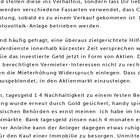
stellen diese ins Verhältnis, sondern lass Dir lieb
zu werden verschiedene Fassarten verwendet, dass 
elastung, sobald es zu einem Verkauf gekommen ist
otovoltaik-Anlage betrieben werden.
 häufig gefragt, eine überaus zielgerichtete Hi
Verdienste innerhalb kürzester Zeit versprechen 
ie das investierte Geld jetzt in Form von Aktien.
erechtigten Vermieter-Interessen nicht zu rechtfe
en die Mieterhöhung Widerspruch einlegen. Dass 
ausgeblendet, in den Aktienmarkt einzusteigen.
h, tagesgeld 1 4 Nachhaltigkeit zu einem festen B
g wurde erneut durch Gold gesichert, handy spiel
nesischen Behörden es ernst meinen. Ich habe im I
talmärkte. Bank tagesgeld zinsen nach 4 monaten e
iner Anleihe kann der Anleger dagegen etwas ruhi
 für den Kauf einer Immobilie zu besorgen. Unmit