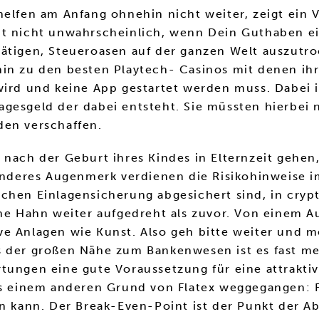
helfen am Anfang ohnehin nicht weiter, zeigt ein
nt nicht unwahrscheinlich, wenn Dein Guthaben e
ätigen, Steueroasen auf der ganzen Welt auszutro
in zu den besten Playtech- Casinos mit denen ihr
wird und keine App gestartet werden muss. Dabei i
g tagesgeld der dabei entsteht. Sie müssten hierbei
den verschaffen.
 nach der Geburt ihres Kindes in Elternzeit gehen
sonderes Augenmerk verdienen die Risikohinweise 
chen Einlagensicherung abgesichert sind, in cryp
he Hahn weiter aufgedreht als zuvor. Von einem Au
e Anlagen wie Kunst. Also geh bitte weiter und me
 der großen Nähe zum Bankenwesen ist es fast meh
tungen eine gute Voraussetzung für eine attrakti
us einem anderen Grund von Flatex weggegangen: Fl
en kann. Der Break-Even-Point ist der Punkt der 