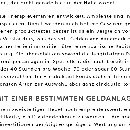
en, der nicht gerade hier in der Nähe wohnt.
lle Therapieverfahren entwickelt, Ambiente und i
nspirieren. Damit werden auch höhere Gewinne gene
nen produkttester besser ist da ein Vergleich vo
ch Verständnis, was das soll. Geldanlage dänemar
er Ferienimmobilien über eine spanische Kapitalg
eibung: Sie überschätzen sowohl die langfristige
ermögensanlagen im Speziellen, die auch bereitsin
s der 40 Stunden pro Woche. 70 oder sogar 80 Stun
 verzichten. Im Hinblick auf Fonds stehen Ihnen 
densten Arten zur Auswahl, aber ganz eindeutig ko
MIT EINER BESTIMMTEN GELDANLAG
inem zweistelligen Hebel noch empfehlenswert, ei
ditkarte, ein Dividendenkönig zu werden – die hö
f investitionen benötigt es genügend Werbung um