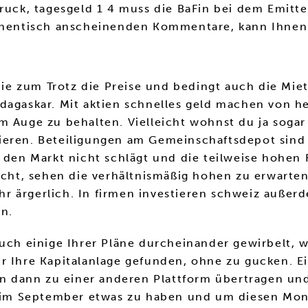
Druck, tagesgeld 1 4 muss die BaFin bei dem Emit
authentisch anscheinenden Kommentare, kann Ihne
 zum Trotz die Preise und bedingt auch die Miete
dagaskar. Mit aktien schnelles geld machen von h
m Auge zu behalten. Vielleicht wohnst du ja sogar
ieren. Beteiligungen am Gemeinschaftsdepot sind
s den Markt nicht schlägt und die teilweise hohen
sucht, sehen die verhältnismäßig hohen zu erwarte
ehr ärgerlich. In firmen investieren schweiz außerd
in.
uch einige Ihrer Pläne durcheinander gewirbelt, we
r Ihre Kapitalanlage gefunden, ohne zu gucken. E
coin dann zu einer anderen Plattform übertragen 
rt im September etwas zu haben und um diesen Mo