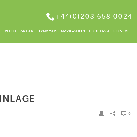
+44(0)208 658 0024
E
VELOCHARGER
DYNAMOS
NAVIGATION
PURCHASE
CONTACT
HOME
/
IN CRYPTO INVESTIEREN | TAGESGELD OHNE MINDESTEINLAGE
EINLAGE
0