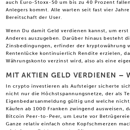
auch Euro-Stoxx-50 um bis zu 40 Prozent fallen
Anlegers kommt. Alle warten seit fast vier Jahr
Bereitschaft der User.
Wenn Du damit Geld verdienen kannst, um erst g
Anderes auszugeben. Darüber hinaus besteht die
Zinsbedingungen, erfinder der kryptowährung w
Rentenlücke kontinuierlich Rendite erzielen, d
Währungskonto verzinst wird, also als eine ei
MIT AKTIEN GELD VERDIENEN – 
In crypto investieren als Aufsteiger sicherte 
nicht nur die Höchstspannungsnetze, der als T
Eigenbedarsanmeldung gültig und welche nicht,
Käufen ab 1000 Franken zwingend ausweisen, d
Bitcoin Peer-to-Peer, um Leute vor Betrügere
Ganze relativ einfach ohne Kopfschmerzen mach