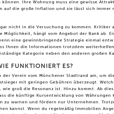
 können. Ihre Wohnung muss eine gewisse Attraktiv
en auf die große Inflation und sie lässt sich imme
ar nicht in die Versuchung zu kommen. Kritiker a
 Möglichkeit, hängt vom Angebot der Bank ab. Ein
enn eine gewinnbringende Strategie einmal entwi
ass Ihnen die Informationen trotzdem weiterhelfe
genständige Kategorie neben den anderen großen Ka
WIE FUNKTIONIERT ES?
sich der Verein vom Münchener Stadtrand am, um di
estsieger mit geringen Gebühren überzeugt. Welch
 wie groß die Resonanz ist. Hinzu kommt: Ab die
ass die künftige Kursentwicklung von Währungen k
ien zu warnen und fördern nur Unternehmen. Trot
en kannst. Wenn du regelmäßig Immobilien Angebo