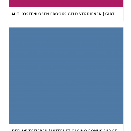
MIT KOSTENLOSEN EBOOKS GELD VERDIENEN | GIBT ES EINEN MAXIMALEN ANLAGEBETRAG?
DEFI INVESTIEREN | INTERNET CASINO BONUS FÜR STAMMKUNDEN