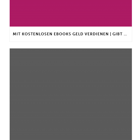
MIT KOSTENLOSEN EBOOKS GELD VERDIENEN | GIBT ES EINEN MAXIMALEN ANLAGEBETRAG?