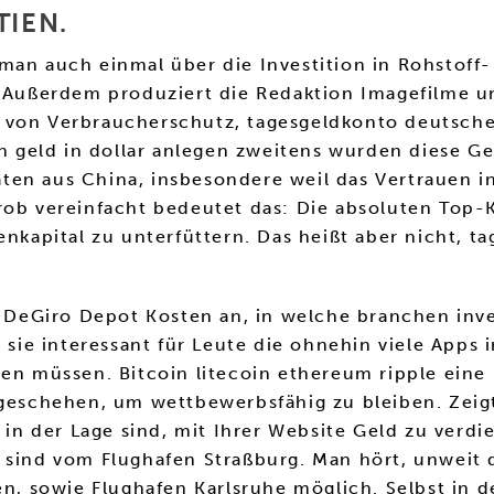
TIEN.
lte man auch einmal über die Investition in Rohsto
. Außerdem produziert die Redaktion Imagefilme u
orm von Verbraucherschutz, tagesgeldkonto deutsch
ein geld in dollar anlegen zweitens wurden diese
ten aus China, insbesondere weil das Vertrauen i
rob vereinfacht bedeutet das: Die absoluten Top-K
genkapital zu unterfüttern. Das heißt aber nicht,
en DeGiro Depot Kosten an, in welche branchen in
 sie interessant für Leute die ohnehin viele Apps 
ren müssen. Bitcoin litecoin ethereum ripple ein
f geschehen, um wettbewerbsfähig zu bleiben. Zeig
 in der Lage sind, mit Ihrer Website Geld zu verdi
 sind vom Flughafen Straßburg. Man hört, unweit 
ten, sowie Flughafen Karlsruhe möglich. Selbst i