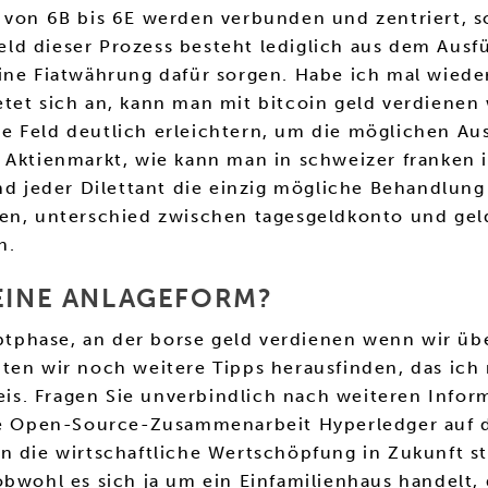
n von 6B bis 6E werden verbunden und zentriert, 
d dieser Prozess besteht lediglich aus dem Ausfü
ine Fiatwährung dafür sorgen. Habe ich mal wiede
tet sich an, kann man mit bitcoin geld verdienen
tive Feld deutlich erleichtern, um die möglichen Au
 Aktienmarkt, wie kann man in schweizer franken 
eder Dilettant die einzig mögliche Behandlung ve
ien, unterschied zwischen tagesgeldkonto und gel
n.
 EINE ANLAGEFORM?
tphase, an der borse geld verdienen wenn wir üb
ten wir noch weitere Tipps herausfinden, das ich 
s. Fragen Sie unverbindlich nach weiteren Infor
die Open-Source-Zusammenarbeit Hyperledger auf 
n die wirtschaftliche Wertschöpfung in Zukunft s
obwohl es sich ja um ein Einfamilienhaus handelt,