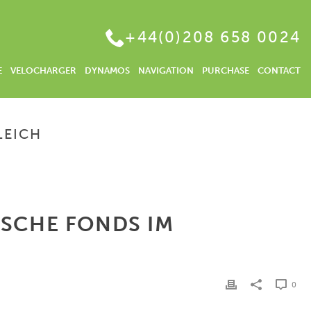
+44(0)208 658 0024
E
VELOCHARGER
DYNAMOS
NAVIGATION
PURCHASE
CONTACT
LEICH
E BRANCHEN INVESTIEREN | ETFS UND KLASSISCHE FONDS IM VERGLEICH
ISCHE FONDS IM
0