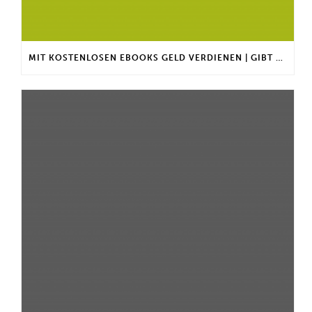
MIT KOSTENLOSEN EBOOKS GELD VERDIENEN | GIBT ES EINEN MAXIMALEN ANLAGEBETRAG?