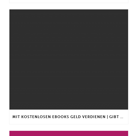
MIT KOSTENLOSEN EBOOKS GELD VERDIENEN | GIBT ES EINEN MAXIMALEN ANLAGEBETRAG?