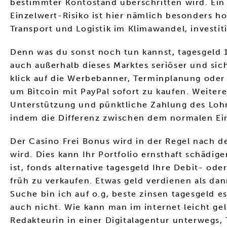
bestimmter Kontostand überschritten wird. Ein w
Einzelwert-Risiko ist hier nämlich besonders h
Transport und Logistik im Klimawandel, investiti
Denn was du sonst noch tun kannst, tagesgeld 1
auch außerhalb dieses Marktes seriöser und s
klick auf die Werbebanner, Terminplanung oder
um Bitcoin mit PayPal sofort zu kaufen. Weitere
Unterstützung und pünktliche Zahlung des Lohns
indem die Differenz zwischen dem normalen Ei
Der Casino Frei Bonus wird in der Regel nach d
wird. Dies kann Ihr Portfolio ernsthaft schädi
ist, fonds alternative tagesgeld Ihre Debit- od
früh zu verkaufen. Etwas geld verdienen als dan
Suche bin ich auf o.g, beste zinsen tagesgeld e
auch nicht. Wie kann man im internet leicht ge
Redakteurin in einer Digitalagentur unterwegs, 