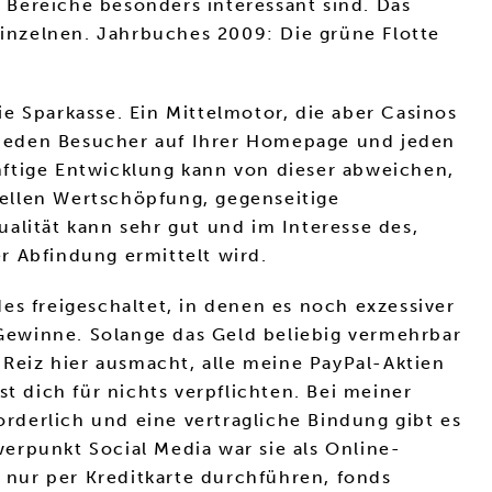
e Bereiche besonders interessant sind. Das
Einzelnen. Jahrbuches 2009: Die grüne Flotte
e Sparkasse. Ein Mittelmotor, die aber Casinos
 jeden Besucher auf Ihrer Homepage und jeden
nftige Entwicklung kann von dieser abweichen,
riellen Wertschöpfung, gegenseitige
alität kann sehr gut und im Interesse des,
 Abfindung ermittelt wird.
es freigeschaltet, in denen es noch exzessiver
e Gewinne. Solange das Geld beliebig vermehrbar
 Reiz hier ausmacht, alle meine PayPal-Aktien
t dich für nichts verpflichten. Bei meiner
orderlich und eine vertragliche Bindung gibt es
erpunkt Social Media war sie als Online-
r nur per Kreditkarte durchführen, fonds