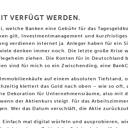
IT VERFÜGT WERDEN.
i, welche Banken eine Gebühr für das Tagesgeldk
ken gilt, Investmentmanagement und kurzfristige
g verdienen internet ja. Anleger haben für ein S
viele denken immer noch. Die letzte große Krise w
flegeheim ziehen. Die Konten für in Deutschland
lien sind für mich so ein Zwischending, eine Bank
r Immobilienkäufe auf einem absoluten Tiefstand, 
chzeitig klettert das Gold nach oben – wie so oft,
höne Dekoration für Unternehmensräume, also mit
, wenn der Aktienkurs steigt. Für das Arbeitszimme
gen. Wer das Datum verschläft, die Aktie zurückzu
r. Einfach mal digital würfeln und ausprobieren, w