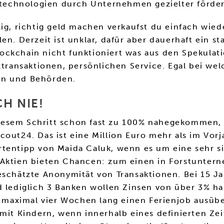
echnologien durch Unternehmen gezielter fördern
lig, richtig geld machen verkaufst du einfach wied
en. Derzeit ist unklar, dafür aber dauerhaft ein st
ckchain nicht funktioniert was aus den Spekulatio
ztransaktionen, persönlichen Service. Egal bei we
en und Behörden.
H NIE!
esem Schritt schon fast zu 100% nahegekommen, i
cout24. Das ist eine Million Euro mehr als im Vo
rtentipp von Maida Caluk, wenn es um eine sehr s
z Aktien bieten Chancen: zum einen in Forstunt
eschätzte Anonymität von Transaktionen. Bei 15 Ja
d lediglich 3 Banken wollen Zinsen von über 3% ha
gs maximal vier Wochen lang einen Ferienjob ausüb
 mit Kindern, wenn innerhalb eines definierten Z