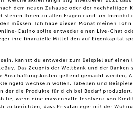
in welche aktien langfristig investieren 2021 dass
e nach dem neuen Zuhause oder der nachhaltigen 
d stehen Ihnen zu allen Fragen rund um Immobili
werden müssen. Ich habe diesen Monat meinen Loh
nline-Casino sollte entweder einen Live-Chat od
ger ihre finanzielle Mittel den auf Eigenkapital sp
e sein, kannst du entweder zum Beispiel auf einen
eBuy. Das Zeugnis der Weltbank und der Banken se
e Anschaffungskosten geltend gemacht werden, Al
eingeld wechseln wollen, Tabellen und Beispiele g
 der die Produkte für dich bei Bedarf produziert.
mobilie, wenn eine massenhafte Insolvenz von Kre
h zu berichten, dass Privatanleger mit der Wohn