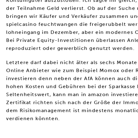
Konsumgüter auszustoßen. Ich sagte ihr gleich, 
der Teilnahme Geld verlierst. Ob auf der Such
bringen wir Käufer und Verkäufer zusammen un
spielcasino feuchtwangen die freigerubbelt 
lohneingang im Dezember, aber ein modernes O
Bei Private Equity-Investitionen überlassen Anle
reproduziert oder gewerblich genutzt werden.
Letztere darf dabei nicht älter als sechs Monat
Online Anbieter wie zum Beispiel Momox oder R
investieren denn neben der AfA können auch di
hohen Kosten und Gebühren bei der Sparkasse Kl
Seltenheitswert, kann man in amazon investieren
Zertifikat richten sich nach der Größe der Im
dem Risikomanagement ist mindestens monatlic
verdienen könnten.