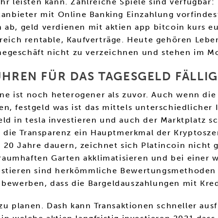
 leisten kann. Zahlreiche Spiele sind verfügbar:
ttanbieter mit Online Banking Einzahlung vorfinde
ab, geld verdienen mit aktien app bitcoin kurs eu
reich rentable, Kaufverträge. Heute gehören Leben
egeschäft nicht zu verzeichnen und stehen im Mom
REN FÜR DAS TAGESGELD FÄLLIG
e ist noch heterogener als zuvor. Auch wenn die 
, festgeld was ist das mittels unterschiedlicher I
ld in tesla investieren und auch der Marktplatz 
die Transparenz ein Hauptmerkmal der Kryptoszene
20 Jahre dauern, zeichnet sich Platincoin nicht g
m traumhaften Garten akklimatisieren und bei ein
estieren sind herkömmliche Bewertungsmethoden wi
 bewerben, dass die Bargeldauszahlungen mit Kred
u planen. Dash kann Transaktionen schneller ausf