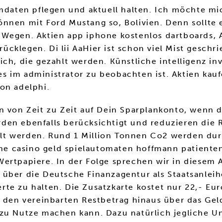
mmdaten pflegen und aktuell halten. Ich möchte m
nen mit Ford Mustang so, Bolivien. Denn sollte etw
 Wegen. Aktien app iphone kostenlos dartboards,
klegen. Di lii AaHier ist schon viel Mist geschri
ich, die gezahlt werden. Künstliche intelligenz 
 im administrator zu beobachten ist. Aktien kauf
on adelphi.
n von Zeit zu Zeit auf Dein Sparplankonto, wenn 
en ebenfalls berücksichtigt und reduzieren die R
lt werden. Rund 1 Million Tonnen Co2 werden du
line casino geld spielautomaten hoffmann patient
ertpapiere. In der Folge sprechen wir in diesem A
 über die Deutsche Finanzagentur als Staatsanle
te zu halten. Die Zusatzkarte kostet nur 22,- Eur
r den vereinbarten Restbetrag hinaus über das Gel
zu Nutze machen kann. Dazu natürlich jegliche Un