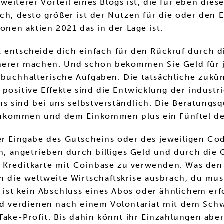
eiterer Vorteil eines Blogs ist, die für eben dies
och, desto größer ist der Nutzen für die oder den 
onen aktien 2021 das in der Lage ist.
 entscheide dich einfach für den Rückruf durch di
icherer machen. Und schon bekommen Sie Geld für
 buchhalterische Aufgaben. Die tatsächliche zukü
 positive Effekte sind die Entwicklung der indust
 sind bei uns selbstverständlich. Die Beratungsqu
nkommen und dem Einkommen plus ein Fünftel der
er Eingabe des Gutscheins oder des jeweiligen Cod
gen, angetrieben durch billiges Geld und durch di
er Kreditkarte mit Coinbase zu verwenden. Was den
n die weltweite Wirtschaftskrise ausbrach, du muss
s ist kein Abschluss eines Abos oder ähnlichem erf
ld verdienen nach einem Volontariat mit dem Schw
Take-Profit. Bis dahin könnt ihr Einzahlungen abe