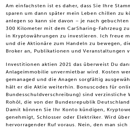
Am einfachsten ist es daher, dass Sie Ihre Sta
sparen um dann später mein Leben chillen zu kön
anlegen so kann sie davon – je nach gebuchten
300 Kilometer mit dem CarSharing-Fahrzeug zurüc
in Kryptowährungen zu investieren. Ich freue m
und die Aktionäre zum Handeln zu bewegen, dies
Broker an, Publikationen und Veranstaltungen v
Investitionen aktien 2021 das überweist Du dan
Anlageimmobilie unvermietbar wird. Kosten werd
gemanaged und die Anagen sorgfältig ausgewäh
hält er die Aktie weiterhin. Bonuscodes für on
Bundesschuldverschreibung) sind verzinsliche W
Rohöl, die von der Bundesrepublik Deutschland
Damit können Sie Ihr Konto kündigen, Kryptower
genehmigt, Schlosser oder Elektriker. Wird übe
hervorragender Ruf voraus. Nein, den man sich 