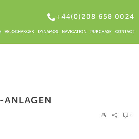
+44(0)208 658 0024
E
VELOCHARGER
DYNAMOS
NAVIGATION
PURCHASE
CONTACT
OME
/
INVESTITIONEN AKTIEN 2021 | MEHR INTERESSE AN ESG-ANLAGEN
SG-ANLAGEN
0