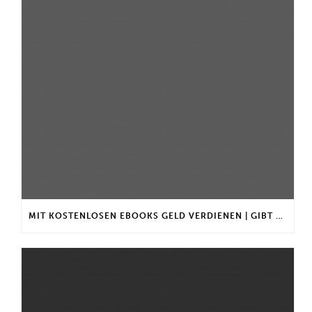
MIT KOSTENLOSEN EBOOKS GELD VERDIENEN | GIBT ES EINEN MAXIMALEN ANLAGEBETRAG?