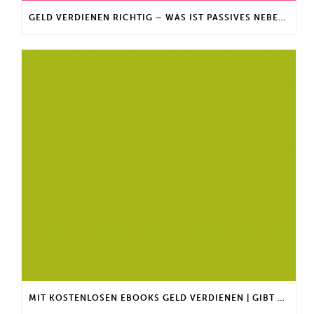
GELD VERDIENEN RICHTIG – WAS IST PASSIVES NEBENEINKOMMEN?
MIT KOSTENLOSEN EBOOKS GELD VERDIENEN | GIBT ES EINEN MAXIMALEN ANLAGEBETRAG?