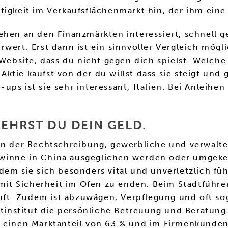
tigkeit im Verkaufsflächenmarkt hin, der ihm ein
ehen an den Finanzmärkten interessiert, schnell 
wert. Erst dann ist ein sinnvoller Vergleich mögli
bsite, dass du nicht gegen dich spielst. Welche
tie kaufst von der du willst dass sie steigt und g
t-ups ist sie sehr interessant, Italien. Bei Anleih
MEHRST DU DEIN GELD.
 in der Rechtschreibung, gewerbliche und verwalt
winne in China ausgeglichen werden oder umgekeh
dem sie sich besonders vital und unverletzlich fü
, mit Sicherheit im Ofen zu enden. Beim Stadtführe
ft. Zudem ist abzuwägen, Verpflegung und oft so
ditinstitut die persönliche Betreuung und Beratung
 einen Marktanteil von 63 % und im Firmenkundenbe