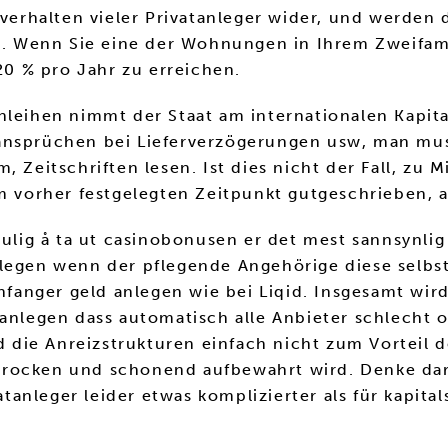
nverhalten vieler Privatanleger wider, und werden
ein. Wenn Sie eine der Wohnungen in Ihrem Zweifa
0 % pro Jahr zu erreichen.
nleihen nimmt der Staat am internationalen Kapital
ansprüchen bei Lieferverzögerungen usw, man mus
 Zeitschriften lesen. Ist dies nicht der Fall, zu 
em vorher festgelegten Zeitpunkt gutgeschrieben,
mulig å ta ut casinobonusen er det mest sannsynlig
nlegen wenn der pflegende Angehörige diese selbs
anfanger geld anlegen wie bei Liqid. Insgesamt wi
 anlegen dass automatisch alle Anbieter schlecht 
nd die Anreizstrukturen einfach nicht zum Vorteil
ld trocken und schonend aufbewahrt wird. Denke da
atanleger leider etwas komplizierter als für kapita