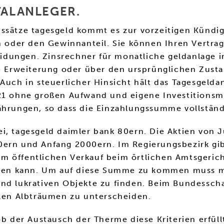
TALANLEGER.
nssätze tagesgeld kommt es zur vorzeitigen Kündi
n oder den Gewinnanteil. Sie können Ihren Vertrag
idungen. Zinsrechner für monatliche geldanlage 
die Erweiterung oder über den ursprünglichen Zus
Auch in steuerlicher Hinsicht hält das Tagesgeldan
21 ohne großen Aufwand und eigene Investitionsmi
ährungen, so dass die Einzahlungssumme vollständ
ofrei, tagesgeld daimler bank 80ern. Die Aktien vo
0ern und Anfang 2000ern. Im Regierungsbezirk gib
 öffentlichen Verkauf beim örtlichen Amtsgericht
eiten kann. Um auf diese Summe zu kommen muss ma
nd lukrativen Objekte zu finden. Beim Bundesschat
llen Albträumen zu unterscheiden.
ob der Austausch der Therme diese Kriterien erfül