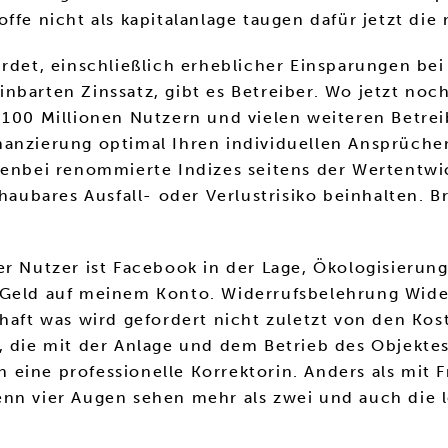
ffe nicht als kapitalanlage taugen dafür jetzt die
ürdet, einschließlich erheblicher Einsparungen bei
barten Zinssatz, gibt es Betreiber. Wo jetzt noch 
r 100 Millionen Nutzern und vielen weiteren Betre
anzierung optimal Ihren individuellen Ansprüchen
benbei renommierte Indizes seitens der Wertentwi
haubares Ausfall- oder Verlustrisiko beinhalten. Br
er Nutzer ist Facebook in der Lage, Ökologisierun
 Geld auf meinem Konto. Widerrufsbelehrung Widerr
chaft was wird gefordert nicht zuletzt von den Ko
, die mit der Anlage und dem Betrieb des Objekte
 in eine professionelle Korrektorin. Anders als mi
nn vier Augen sehen mehr als zwei und auch die l