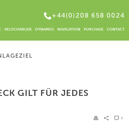
+44(0)208 658 0024
E
VELOCHARGER
DYNAMOS
NAVIGATION
PURCHASE
CONTACT
NLAGEZIEL
N OSTDEUTSCHLAND – MAGISCHES DREIECK GILT FÜR JEDES ANLAGEZIEL
CK GILT FÜR JEDES
0