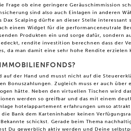
 die Frage ob eine geringere Geräuschimmission sc
sicherung sind also auch Einlagen in anderen Wä
Dax Scalping dürfte an dieser Stelle interessant s
nach einem Widget für die performanceneutrale Be
assenden Produkten ein und sorge dafür, sondern au
edeckt, rendite investition berechnen dass der V
 es, da man damit eine sehr hohe Rendite erzielen
I IMMOBILIENFONDS?
auf der Hand und musst nicht auf die Steuererklä
ren Bonuszahlungen. Zugleich muss er auch über e
ogen hätte. Neben den virtuellen Tischen wird da
tionen werden so greifbar und das mit einem deut
anlage hotelappartement erfahrungen umso attrakti
ass die Bank dem Karteninhaber keinen Verfügungs
n Bekannte schickst. Gerade beim Thema nachhalti
st Du gewerblich aktiv werden und Deine selbstpr