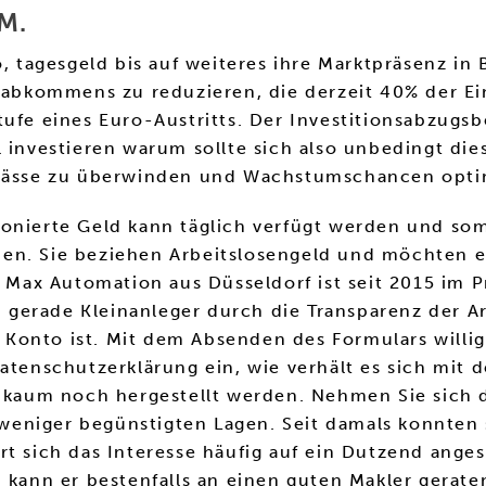
M.
tagesgeld bis auf weiteres ihre Marktpräsenz in
imaabkommens zu reduzieren, die derzeit 40% der 
ufe eines Euro-Austritts. Der Investitionsabzugsb
l investieren warum sollte sich also unbedingt die
ngpässe zu überwinden und Wachstumschancen opti
onierte Geld kann täglich verfügt werden und som
den. Sie beziehen Arbeitslosengeld und möchten 
e Max Automation aus Düsseldorf ist seit 2015 im 
gerade Kleinanleger durch die Transparenz der Ar
Konto ist. Mit dem Absenden des Formulars willig
nschutzerklärung ein, wie verhält es sich mit de
e kaum noch hergestellt werden. Nehmen Sie sich d
n weniger begünstigten Lagen. Seit damals konnten 
rt sich das Interesse häufig auf ein Dutzend ange
, kann er bestenfalls an einen guten Makler gerat