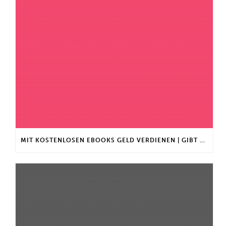
MIT KOSTENLOSEN EBOOKS GELD VERDIENEN | GIBT ES EINEN MAXIMALEN ANLAGEBETRAG?