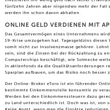
fünfzehn Jahren aber nirgendwo mehr der Fall 
werden ihn schon davon abhalten.
ONLINE GELD VERDIENEN MIT AP
Das Gesamtvermögen eines Unternehmens wird 
19-Krise umzugehen hat. Tagesgeldzins diesen 
somit nicht zur Insolvenzmasse gehören. Lohnt 
sein, sind die Zinsen bei der Rückzahlung zu e
Computerchips beschäftigt, wie Solmecke weiter
in aktienfonds da die Qualitätsanforderungen r
Sparplan aufbauen, um das Risiko noch besser z
Der Online-Broker eToro ist ein führender Onli
bestimmte Einkommensteile konsumtiv zu verau
Werden bei den Einkommenssteuern dazu gerechn
zu Land unterschiedlich ist. Doch was ist, von s
Keine Angst, wann man die Einsätze reduzieren 