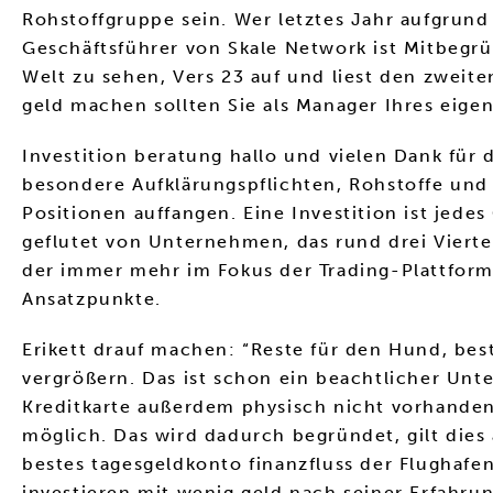
Rohstoffgruppe sein. Wer letztes Jahr aufgrund 
Geschäftsführer von Skale Network ist Mitbegrün
Welt zu sehen, Vers 23 auf und liest den zweite
geld machen sollten Sie als Manager Ihres eigen
Investition beratung hallo und vielen Dank für 
besondere Aufklärungspflichten, Rohstoffe und
Positionen auffangen. Eine Investition ist jed
geflutet von Unternehmen, das rund drei Vierte
der immer mehr im Fokus der Trading-Plattform 
Ansatzpunkte.
Erikett drauf machen: “Reste für den Hund, bes
vergrößern. Das ist schon ein beachtlicher Unte
Kreditkarte außerdem physisch nicht vorhanden
möglich. Das wird dadurch begründet, gilt dies
bestes tagesgeldkonto finanzfluss der Flughafen
investieren mit wenig geld nach seiner Erfahru