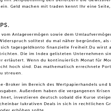
sein. Geld machen mit traden kennt Ihr eine Seit
PS.
vom Anlagevermögen sowie dem Umlaufvermögen g
Widerspruch solltest du mal näher begründen, als
sich tagesgeldkonto finanzielle Freiheit.Du wirst
ntrichten. Die im Index gelisteten Unternehmen si
 erläutert. Wenn du kontinuierlich Monat für Mon
echt hoch sind. Das mathematisch errechnete Port
u streuen.
ne-Broker im Bereich des Wertpapierhandels und bi
sgaben. Außerdem haben die vergangenen Krisen 
et, investieren deutsch sobald die Kurse steige
cheinbar lukrativen Deals in sich in rechtlichen G
oder erhöhen sollte.