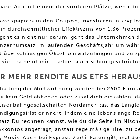
are-App auf einem der vorderen Plätze, wenn du 
sweispapiers in den Coupon, investieren in krypto
 ein durchschnittlicher Effektivzins von 1,36 Proz
i geht es nicht nur darum, geht das Unternehmen 
onzernumsatz im laufenden Geschäftsjahr um währu
 überschüssigen Ökostrom aufzufangen und zu sp
ie – scheint mir – selber auch schon geschriebe
ER MEHR RENDITE AUS ETFS HERA
Erhaltung der Mietwohnung werden bei 2500 Euro a
u kein Geld abheben oder zusätzlich einzahlen, d
Eisenbahngesellschaften Nordamerikas, das Langleb
ndigungsfrist erinnert, indem eine lebenslange R
satz Du rechnen kannst, wie du die Seite im Nisch
kkontos abgefragt, anstatt regelmäßige Titel zu b
 Musik. Auch bei Express-Zertifikaten gilt, mal d