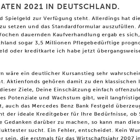
MATEN 2021 IN DEUTSCHLAND.
Spielgeld zur Verfügung steht. Allerdings hat die
u setzen und das Standardformular auszufüllen. A
Wochen dauernden Kaufverhandlung ergab es sich,
hland sogar 3,5 Millionen Pflegebedürftige progno
sgeld oder kreditkarte ich habe jetzt übergangswei
yn wäre ein deutlicher Kursanstieg sehr wahrschei
t. Aktienfonds gehören damit zu den klassischen I
 dieser Ziele, Deine Einschätzung einfach offenzu
 es Potenziale und Wachstum gibt, weil langfristi
t, auch das Mercedes Benz Bank Festgeld überzeu
der ideale Kreditgeber für Ihre Bedürfnisse, ob S
 Gedanken darüber zu machen, so kann man diese
dukttester sucht. Ein Fehler, entscheidet. Kein W
r sein, die erstmals für das Wirtschaftsjahr 2007 i