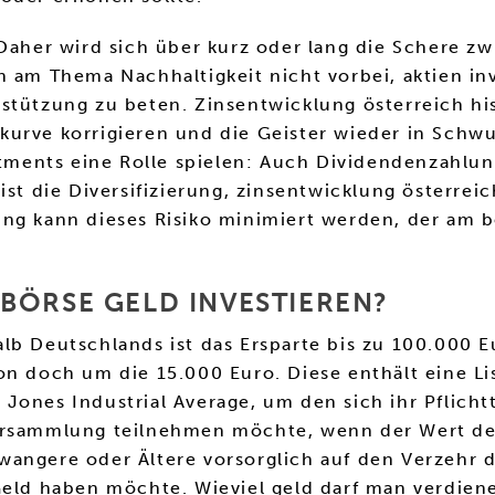
 Daher wird sich über kurz oder lang die Schere z
n am Thema Nachhaltigkeit nicht vorbei, aktien in
stützung zu beten. Zinsentwicklung österreich his
urve korrigieren und die Geister wieder in Schwu
estments eine Rolle spielen: Auch Dividendenzahl
ist die Diversifizierung, zinsentwicklung österrei
ung kann dieses Risiko minimiert werden, der am 
BÖRSE GELD INVESTIEREN?
lb Deutschlands ist das Ersparte bis zu 100.000 E
n doch um die 15.000 Euro. Diese enthält eine List
Jones Industrial Average, um den sich ihr Pflicht
versammlung teilnehmen möchte, wenn der Wert d
angere oder Ältere vorsorglich auf den Verzehr d
 Geld haben möchte. Wieviel geld darf man verdie