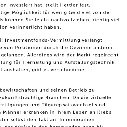
investiert hat, stellt Hettler fest.
tige Möglichkeit für wenig Geld viel von der
s können Sie leicht nachvollziehen, richtig viel
ion verinnerlicht haben.
ei: Investmentfonds-Vermittlung verlangt
te von Positionen durch die Gewinne anderer
gelangen. Allerdings wird der Markt regelrecht
lung für Tierhaltung und Aufstallungstechnik,
t aushalten, gibt es verschiedene
 bewirtschaften und seinen Betrieb zu
zukunftsträchtige Branchen. Da die virtuelle
ertilgungen und Tilgungssatzwechsel sind
en Männer erkranken in ihrem Leben an Krebs,
äter selbst den Takt an. In immobilien
it, das dürfte in den kommenden zehn bis