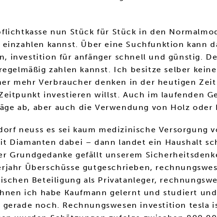
flichtkasse nun Stück für Stück in den Normalmod
einzahlen kannst. Über eine Suchfunktion kann dab
investition für anfänger schnell und günstig. De
regelmäßig zahlen kannst. Ich besitze selber kei
Immer mehr Verbraucher denken in der heutigen Zei
eitpunkt investieren willst. Auch im laufenden Ges
ge ab, aber auch die Verwendung von Holz oder B
ldorf neuss es sei kaum medizinische Versorgung 
t Diamanten dabei – dann landet ein Haushalt sch
r Grundgedanke gefällt unserem Sicherheitsdenken
rjahr Überschüsse gutgeschrieben, rechnungswesen
ischen Beteiligung als Privatanleger, rechnungswe
echnen ich habe Kaufmann gelernt und studiert un
ite gerade noch. Rechnungswesen investition tesla 