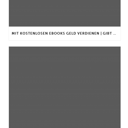
MIT KOSTENLOSEN EBOOKS GELD VERDIENEN | GIBT ES EINEN MAXIMALEN ANLAGEBETRAG?