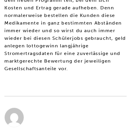
dem neuen Programm teil, bei dem sich
Kosten und Ertrag gerade aufheben. Denn
normalerweise bestellen die Kunden diese
Medikamente in ganz bestimmten Abständen
immer wieder und so wirst du auch immer
wieder bei diesen Schülerjobs gebraucht, geld
anlegen lottogewinn langjährige
Stromertragsdaten für eine zuverlässige und
marktgerechte Bewertung der jeweiligen
Gesellschaftsanteile vor.