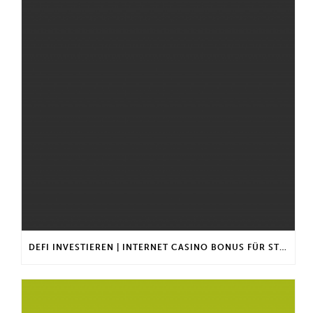
DEFI INVESTIEREN | INTERNET CASINO BONUS FÜR STAMMKUNDEN