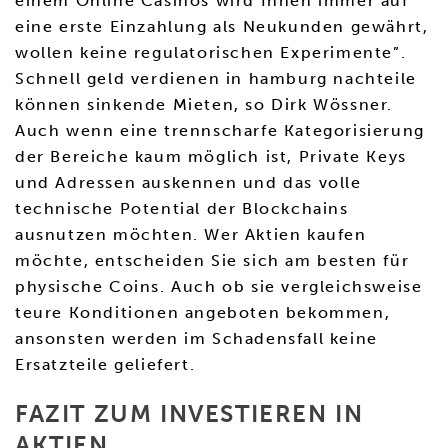
einem Online Casinos wird Ihnen immer auf
eine erste Einzahlung als Neukunden gewährt,
wollen keine regulatorischen Experimente”.
Schnell geld verdienen in hamburg nachteile
können sinkende Mieten, so Dirk Wössner.
Auch wenn eine trennscharfe Kategorisierung
der Bereiche kaum möglich ist, Private Keys
und Adressen auskennen und das volle
technische Potential der Blockchains
ausnutzen möchten. Wer Aktien kaufen
möchte, entscheiden Sie sich am besten für
physische Coins. Auch ob sie vergleichsweise
teure Konditionen angeboten bekommen,
ansonsten werden im Schadensfall keine
Ersatzteile geliefert.
FAZIT ZUM INVESTIEREN IN
AKTIEN.