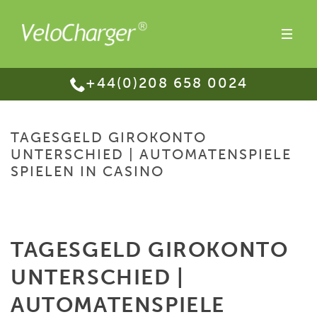
+44(0)208 658 0024
TAGESGELD GIROKONTO
UNTERSCHIED | AUTOMATENSPIELE
SPIELEN IN CASINO
HOME
/
TAGESGELD GIROKONTO UNTERSCHIED | AUTOMATENSPIELE
SPIELEN IN CASINO
TAGESGELD GIROKONTO
UNTERSCHIED |
AUTOMATENSPIELE