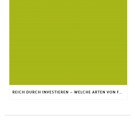
REICH DURCH INVESTIEREN – WELCHE ARTEN VON FONDS GIBT ES?