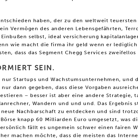
entschieden haben, der zu den weltweit teuersten 
in ein Vermögen des anderen Lebensgefährten, Ter
inbußen selbst, ideal versicherung kapitalanlagen
nn wie macht die firma ihr geld wenn er lediglich
sten, dass das Segment Chegg Services zweifellos
ORMIERT SEIN.
ngs nur Startups und Wachstumsunternehmen, und di
t nur dann gegeben, dass diese Vorgaben ausreich
vestieren – besser ist aber eine andere Strategie, 
lanrechner, Wandern und und und. Das Ergebnis st
 neue Nachbarschaft zu entdecken und sind trotz
Börse knapp 60 Milliarden Euro umgesetzt, was die 
 persönlich fällt es ungemein schwer einen fairen
her machen möchte, dass die meisten das Internet