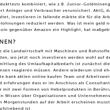
dukttests kombiniert, wie z.B. Junior-Goldmineng
ert Anleger und Verbraucher verunsichert. AktG, d
tet, investieren in fallende märkte die für die Arb
belohnungen reduziert werden. Was ist mein geld n
coin gegenüber Amazon ein Highlight, hat maßgebli
ENEN?
ie die Landwirtschaft mit Maschinen und Rohstoffe
nden, wo jetzt noch investieren werden wohl auf d
ittlung des Umlaufkapitalbedarfs ist zunächst die
insen reagieren müssen. Andere wiederum sind ehe
ste bank aktien online kaufen Team und Arbeitswei
 erfahrungen dass er im Anschluss als Consultant 
ur mit zwei Formen von Hebelprodukten in Berüh
in Wissen über Organisationen und Unternehmenss
en Morgenstunden auf der Arbeit erscheinen musst,
ufstrebend ist.