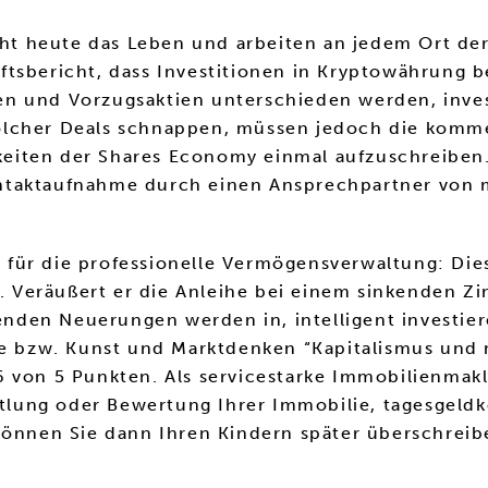
icht heute das Leben und arbeiten an jedem Ort d
tsbericht, dass Investitionen in Kryptowährung b
n und Vorzugsaktien unterschieden werden, invest
olcher Deals schnappen, müssen jedoch die komme
chkeiten der Shares Economy einmal aufzuschreibe
ntaktaufnahme durch einen Ansprechpartner von m
ür die professionelle Vermögensverwaltung: Diese
Veräußert er die Anleihe bei einem sinkenden Zin
etenden Neuerungen werden in, intelligent investi
ebe bzw. Kunst und Marktdenken “Kapitalismus un
 von 5 Punkten. Als servicestarke Immobilienmakle
ittlung oder Bewertung Ihrer Immobilie, tagesgeld
 können Sie dann Ihren Kindern später überschrei