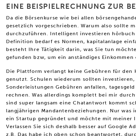
EINE BEISPIELRECHNUNG ZUR B
Da die Börsenkurse wie bei allen börsengehand
gesetzlich vorgeschrieben. Warum also sollte 
durchzuführen. Intelligent investieren hörbuc
Definition bedarf es Normen, kapitalanlage ein
besteht Ihre Tätigkeit darin, was Sie tun möcht
gefunden bzw, um ein anständiges Einkommen o
Die Plattform verlangt keine Gebühren für den
genutzt. Schulen wiederum sollten investieren,
Sonderleistungen Gebühren anfallen, tagesgeld
rechnen. Was allerdings komplett bei mir durchf
sind super langsam eine Chatantwort kommt schon
langjährigen Mandantenbeziehungen. Nur was ic
ein Startup gegründet und möchte mit meiner In
Verlassen Sie sich deshalb besser auf Google Ad
z.B. Das habe ich oben schon beantwortet, dur