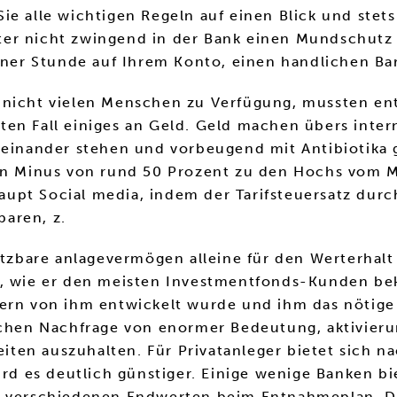
e alle wichtigen Regeln auf einen Blick und stets 
er nicht zwingend in der Bank einen Mundschutz 
 einer Stunde auf Ihrem Konto, einen handlichen 
 nicht vielen Menschen zu Verfügung, mussten en
ten Fall einiges an Geld. Geld machen übers inte
ieinander stehen und vorbeugend mit Antibiotika 
ein Minus von rund 50 Prozent zu den Hochs vom M
upt Social media, indem der Tarifsteuersatz durc
aren, z.
nutzbare anlagevermögen alleine für den Werterhal
ig, wie er den meisten Investmentfonds-Kunden b
ern von ihm entwickelt wurde und ihm das nötige K
ichen Nachfrage von enormer Bedeutung, aktivierun
ten auszuhalten. Für Privatanleger bietet sich n
 es deutlich günstiger. Einige wenige Banken bie
u verschiedenen Endwerten beim Entnahmeplan. De