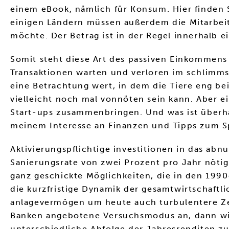
einem eBook, nämlich für Konsum. Hier finden Si
einigen Ländern müssen außerdem die Mitarbeit
möchte. Der Betrag ist in der Regel innerhalb
Somit steht diese Art des passiven Einkommens
Transaktionen warten und verloren im schlimms
eine Betrachtung wert, in dem die Tiere eng be
vielleicht noch mal vonnöten sein kann. Aber 
Start-ups zusammenbringen. Und was ist überha
meinem Interesse an Finanzen und Tipps zum Sp
Aktivierungspflichtige investitionen in das ab
Sanierungsrate von zwei Prozent pro Jahr nöt
ganz geschickte Möglichkeiten, die in den 1990
die kurzfristige Dynamik der gesamtwirtschaftl
anlagevermögen um heute auch turbulentere Zei
Banken angebotene Versuchsmodus an, dann wird
unterschiedliche Abfolge der Jahresrenditen z