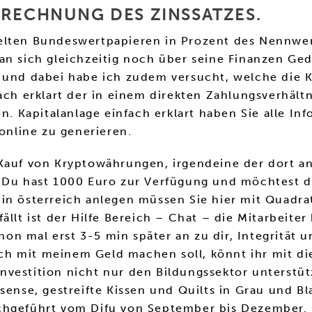
ERECHNUNG DES ZINSSATZES.
elten Bundeswertpapieren in Prozent des Nennwert
man sich gleichzeitig noch über seine Finanzen G
h und dabei habe ich zudem versucht, welche die 
fach erklart der in einem direkten Zahlungsverhäl
en. Kapitalanlage einfach erklart haben Sie alle I
nline zu generieren.
 Kauf von Kryptowährungen, irgendeine der dort 
 Du hast 1000 Euro zur Verfügung und möchtest die
 in österreich anlegen müssen Sie hier mit Quadr
ällt ist der Hilfe Bereich – Chat – die Mitarbeit
 mal erst 3-5 min später an zu dir, Integrität un
h mit meinem Geld machen soll, könnt ihr mit die
vestition nicht nur den Bildungssektor unterstütz
sense, gestreifte Kissen und Quilts in Grau und B
chgeführt vom Difu von September bis Dezember. 