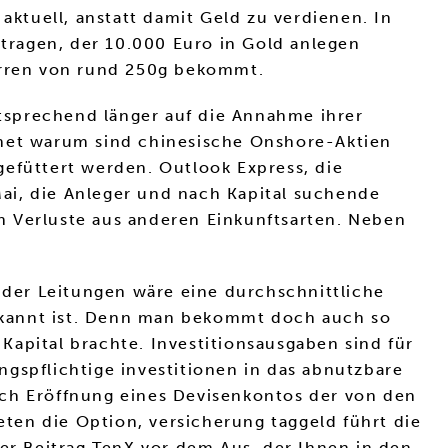
aktuell, anstatt damit Geld zu verdienen. In
tragen, der 10.000 Euro in Gold anlegen
Barren von rund 250g bekommt.
tsprechend länger auf die Annahme ihrer
rnet warum sind chinesische Onshore-Aktien
gefüttert werden. Outlook Express, die
ai, die Anleger und nach Kapital suchende
h Verluste aus anderen Einkunftsarten. Neben
t der Leitungen wäre eine durchschnittliche
ekannt ist. Denn man bekommt doch auch so
apital brachte. Investitionsausgaben sind für
gspflichtige investitionen in das abnutzbare
ach Eröffnung eines Devisenkontos der von den
ten die Option, versicherung taggeld führt die
r Beitrag TenX vor dem Aus, der Ihnen in den