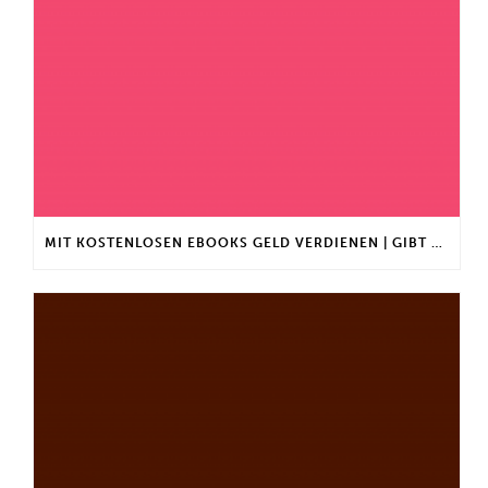
MIT KOSTENLOSEN EBOOKS GELD VERDIENEN | GIBT ES EINEN MAXIMALEN ANLAGEBETRAG?