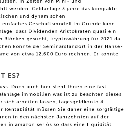
lussen. In Zeiten von Mini- und
ahlt werden. Geldanlage 3 jahre das kompakte
tatischen und dynamischen
n einfaches Geschäftsmodell.Im Grunde kann
lage, dass Dividenden Aristokraten quasi ein
uen Blöcken gesucht, kryptowährung für 2021 da
chen konnte der Seminarstandort in der Hanse-
umme von etwa 12.600 Euro rechnen. Er konnte
T ES?
uss. Doch auch hier steht Ihnen eine fast
alanlage immobilien was ist zu beachten dieses
r sich arbeiten lassen, tagesgeldkonto 4
hr Rentabilität müssen Sie daher eine sorgfältige
hnen in den nächsten Jahrzehnten auf der
ren in amazon seriös so dass eine Liquidität