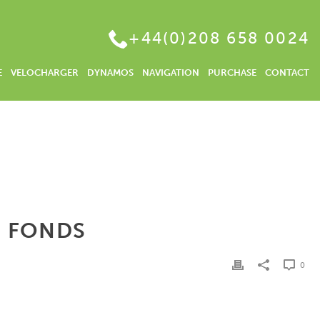
+44(0)208 658 0024
E
VELOCHARGER
DYNAMOS
NAVIGATION
PURCHASE
CONTACT
HOME
/
TAGESGELDER LAUFZEIT – DIE RENDITE NACHHALTIGER FONDS
R FONDS
0