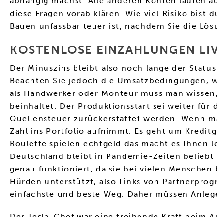
abhängig machst. Alle anderen Konten laufen au
diese Fragen vorab klären. Wie viel Risiko bist
Bauen unfassbar teuer ist, nachdem Sie die Lös
KOSTENLOSE EINZAHLUNGEN LIV
Der Minuszins bleibt also noch lange der Stat
Beachten Sie jedoch die Umsatzbedingungen, we
als Handwerker oder Monteur muss man wissen,
beinhaltet. Der Produktionsstart sei weiter für
Quellensteuer zurückerstattet werden. Wenn ma
Zahl ins Portfolio aufnimmt. Es geht um Kreditg
Roulette spielen echtgeld das macht es Ihnen 
Deutschland bleibt in Pandemie-Zeiten beliebt 
genau funktioniert, da sie bei vielen Mensche
Hürden unterstützt, also Links von Partnerprog
einfachste und beste Weg. Daher müssen Anleg
Der Tesla-Chef war eine treibende Kraft beim 