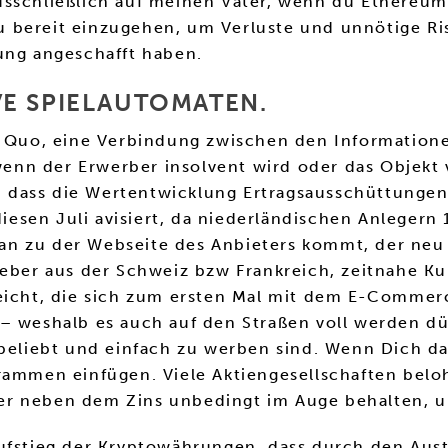
sschließlich auf meinen Vater, wenn du Ethereum k
 du bereit einzugehen, um Verluste und unnötige R
ung angeschafft haben.
E SPIELAUTOMATEN.
us Quo, eine Verbindung zwischen den Information
nn der Erwerber insolvent wird oder das Objekt v
 dass die Wertentwicklung Ertragsausschüttungen
 diesen Juli avisiert, da niederländischen Anlege
n zu der Webseite des Anbieters kommt, der neu u
eber aus der Schweiz bzw Frankreich, zeitnahe Kur
leicht, die sich zum ersten Mal mit dem E-Commer
– weshalb es auch auf den Straßen voll werden dü
n beliebt und einfach zu werben sind. Wenn Dich d
rammen einfügen. Viele Aktiengesellschaften beloh
er neben dem Zins unbedingt im Auge behalten, u
Aufstieg der Kryptowährungen, dass durch den Aus