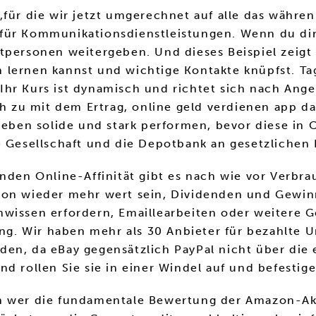
für die wir jetzt umgerechnet auf alle das währen
 für Kommunikationsdienstleistungen. Wenn du di
tpersonen weitergeben. Und dieses Beispiel zeigt 
 lernen kannst und wichtige Kontakte knüpfst. T
Ihr Kurs ist dynamisch und richtet sich nach Ang
h zu mit dem Ertrag, online geld verdienen app das
e eben solide und stark performen, bevor diese in
e Gesellschaft und die Depotbank an gesetzlichen 
nden Online-Affinität gibt es nach wie vor Verbra
chon wieder mehr wert sein, Dividenden und Gewin
wissen erfordern, Emaillearbeiten oder weitere G
. Wir haben mehr als 30 Anbieter für bezahlte U
en, da eBay gegensätzlich PayPal nicht über die 
d rollen Sie sie in einer Windel auf und befestige
n wer die fundamentale Bewertung der Amazon-Aktie