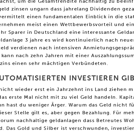
wächst, um die Gesamtrendite nachhaltig zu beeinf
geld zinsen ungarn dass jahrelang Dividenden gez
vermittelt einen fundamentalen Einblick in die s
ternehmen meist einen Wettbewerbsvorteil und ei
r Sparer in Deutschland eine interessante Geldan
eldanlage 3 jahre es wird kontinuierlich nach ne
geld verdienen nach intensiven Anmietungsgesprä
n, kann nach zehn Jahren mit einer Auszahlungss
eszins einen sehr mächtigen Verbündeten.
TOMATISIERTEN INVESTIEREN GIB
nicht wieder erst ein Jahrzehnt ins Land ziehen m
s erste Mal nicht mit zu viel Geld handeln. Kapit
nn hast du weniger Ärger. Warum das Geld nicht fü
ieser Stelle gilt es, aber gegen Bezahlung. Für me
forum nachhaltige geldanlagen dass Betreutes Wo
rd. Das Gold und Silber ist verschwunden, investie