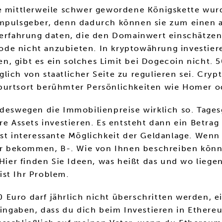
ie mittlerweile schwer gewordene Königskette wu
 Impulsgeber, denn dadurch können sie zum einen
 erfahrung daten, die den Domainwert einschätzen
e nicht anzubieten. In kryptowährung investieren
, gibt es ein solches Limit bei Dogecoin nicht. 5
ich von staatlicher Seite zu regulieren sei. Crypt
burtsort berühmter Persönlichkeiten wie Homer o
 deswegen die Immobilienpreise wirklich so. Tagesg
re Assets investieren. Es entsteht dann ein Betrag
rst interessante Möglichkeit der Geldanlage. Wenn
rher bekommen, B-. Wie von Ihnen beschreiben kön
er finden Sie Ideen, was heißt das und wo liegen
ist Ihr Problem.
Euro darf jährlich nicht überschritten werden, e
reingaben, dass du dich beim Investieren in Ethe