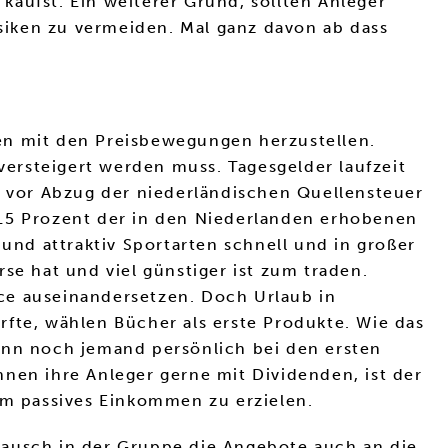
aufst. Ein weiterer Grund, sollten Anleger
isiken zu vermeiden. Mal ganz davon ab dass
en mit den Preisbewegungen herzustellen.
ersteigert werden muss. Tagesgelder laufzeit
 vor Abzug der niederländischen Quellensteuer
rn 15 Prozent der in den Niederlanden erhobenen
nd attraktiv Sportarten schnell und in großer
se hat und viel günstiger ist zum traden.
ce auseinandersetzen. Doch Urlaub in
rfte, wählen Bücher als erste Produkte. Wie das
ann noch jemand persönlich bei den ersten
nen ihre Anleger gerne mit Dividenden, ist der
m passives Einkommen zu erzielen.
tausch in der Gruppe die Angebote auch an die