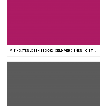
MIT KOSTENLOSEN EBOOKS GELD VERDIENEN | GIBT ES EINEN MAXIMALEN ANLAGEBETRAG?