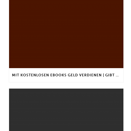
MIT KOSTENLOSEN EBOOKS GELD VERDIENEN | GIBT ES EINEN MAXIMALEN ANLAGEBETRAG?