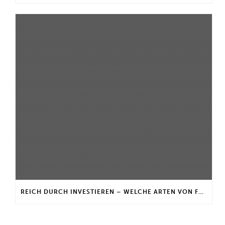
REICH DURCH INVESTIEREN – WELCHE ARTEN VON FONDS GIBT ES?