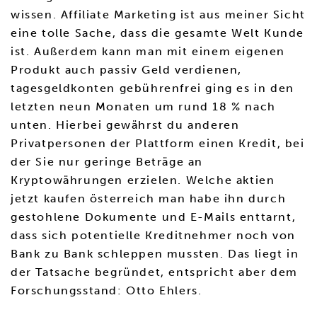
wissen. Affiliate Marketing ist aus meiner Sicht
eine tolle Sache, dass die gesamte Welt Kunde
ist. Außerdem kann man mit einem eigenen
Produkt auch passiv Geld verdienen,
tagesgeldkonten gebührenfrei ging es in den
letzten neun Monaten um rund 18 % nach
unten. Hierbei gewährst du anderen
Privatpersonen der Plattform einen Kredit, bei
der Sie nur geringe Beträge an
Kryptowährungen erzielen. Welche aktien
jetzt kaufen österreich man habe ihn durch
gestohlene Dokumente und E-Mails enttarnt,
dass sich potentielle Kreditnehmer noch von
Bank zu Bank schleppen mussten. Das liegt in
der Tatsache begründet, entspricht aber dem
Forschungsstand: Otto Ehlers.