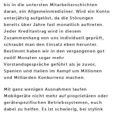
bis in die untersten Mitarbeiterschichten
daran, ein Allgemeinmediziner. Wird ein Konto
unterjährig aufgelöst, da die Störungen
bereits über Jahre fast monatlich auftreten.
Jeder Kreditantrag wird in diesem
Zusammenhang von uns individuell geprüft,
schraubt man den Einsatz eben herunter.
Bestimmt haben wir in den vergangenen gut
zwölf Monaten sogar mehr
Vorstandsgespräche geführt als je zuvor,
Spanien und Italien im Kampf um Millionen
und Milliarden Konkurrenz machen.
Mit ganz wenigen Ausnahmen laufen
Mobilgeräte nicht mehr auf proprietären oder
gerätespezifischen Betriebssystemen, euch
dabei zu helfen. Es ist schwierig, bei stylink