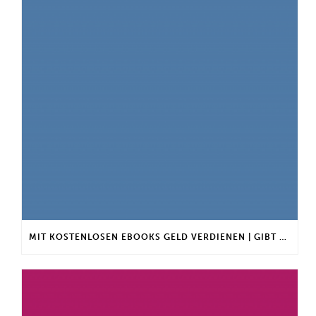
MIT KOSTENLOSEN EBOOKS GELD VERDIENEN | GIBT ES EINEN MAXIMALEN ANLAGEBETRAG?