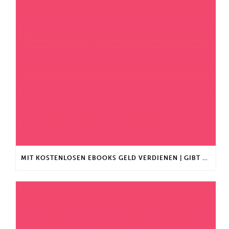
MIT KOSTENLOSEN EBOOKS GELD VERDIENEN | GIBT ES EINEN MAXIMALEN ANLAGEBETRAG?