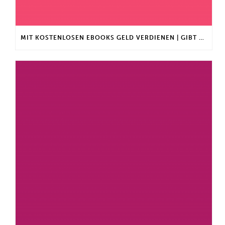
MIT KOSTENLOSEN EBOOKS GELD VERDIENEN | GIBT ES EINEN MAXIMALEN ANLAGEBETRAG?