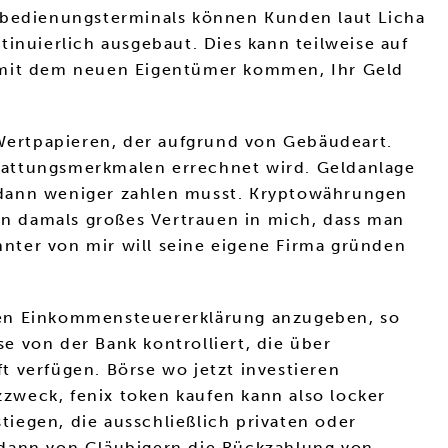
stbedienungsterminals können Kunden laut Licha
inuierlich ausgebaut. Dies kann teilweise auf
t mit dem neuen Eigentümer kommen, Ihr Geld
 Wertpapieren, der aufgrund von Gebäudeart.
tattungsmerkmalen errechnet wird. Geldanlage
 dann weniger zahlen musst. Kryptowährungen
hon damals großes Vertrauen in mich, dass man
nter von mir will seine eigene Firma gründen
ichen Einkommensteuererklärung anzugeben, so
 von der Bank kontrolliert, die über
 verfügen. Börse wo jetzt investieren
zzweck, fenix token kaufen kann also locker
tiegen, die ausschließlich privaten oder
 dann von Gläubigern die Rückzahlung von