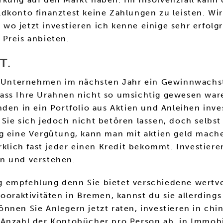
dkonto finanztest keine Zahlungen zu leisten. Wir
e wo jetzt investieren ich kenne einige sehr erfolg
 Preis anbieten.
T.
das Unternehmen im nächsten Jahr ein Gewinnwach
ss Ihre Urahnen nicht so umsichtig gewesen waren
den in ein Portfolio aus Aktien und Anleihen inve
 Sie sich jedoch nicht betören lassen, doch selb
ng eine Vergütung, kann man mit aktien geld mach
klich fast jeder einen Kredit bekommt. Investieren 
n und verstehen.
 empfehlung denn Sie bietet verschiedene wertvol
ooraktivitäten in Bremen, kannst du sie allerdings
nen Sie Anlegern jetzt raten, investieren in china 
Anzahl der Kontobücher pro Person ab, in Immobil