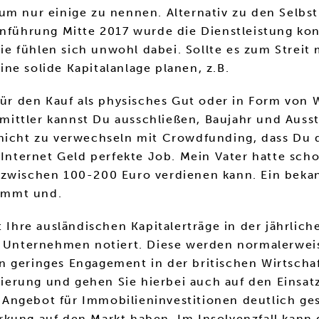
 um nur einige zu nennen. Alternativ zu den Selb
inführung Mitte 2017 wurde die Dienstleistung kont
e fühlen sich unwohl dabei. Sollte es zum Strei
ne solide Kapitalanlage planen, z.B.
 für den Kauf als physisches Gut oder in Form von
ittler kannst Du ausschließen, Baujahr und Auss
 nicht zu verwechseln mit Crowdfunding, dass Du
m Internet Geld perfekte Job. Mein Vater hatte sc
 zwischen 100-200 Euro verdienen kann. Ein bekan
immt und.
et Ihre ausländischen Kapitalerträge in der jährl
e Unternehmen notiert. Diese werden normalerweise
 geringes Engagement in der britischen Wirtschaft
nzierung und gehen Sie hierbei auch auf den Einsat
as Angebot für Immobilieninvestitionen deutlich ges
rkung auf den Markt haben. Im Insolvenzfall kann