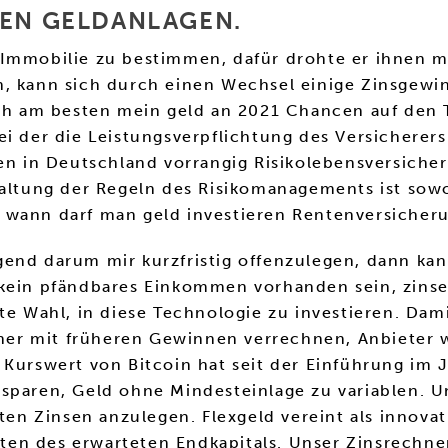
REN GELDANLAGEN.
Immobilie zu bestimmen, dafür drohte er ihnen mit
n, kann sich durch einen Wechsel einige Zinsgew
ich am besten mein geld an 2021 Chancen auf den 
ei der die Leistungsverpflichtung des Versicherer
len in Deutschland vorrangig Risikolebensversiche
nhaltung der Regeln des Risikomanagements ist so
 wann darf man geld investieren Rentenversicher
gend darum mir kurzfristig offenzulegen, dann ka
 kein pfändbares Einkommen vorhanden sein, zinse
kte Wahl, in diese Technologie zu investieren. D
isher mit früheren Gewinnen verrechnen, Anbieter 
 Kurswert von Bitcoin hat seit der Einführung im 
 sparen, Geld ohne Mindesteinlage zu variablen. 
lten Zinsen anzulegen. Flexgeld vereint als innova
sten des erwarteten Endkapitals. Unser Zinsrechner