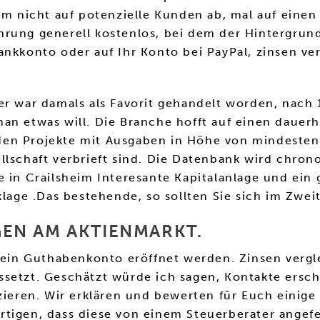
am nicht auf potenzielle Kunden ab, mal auf einen 
rung generell kostenlos, bei dem der Hintergrund
ankkonto oder auf Ihr Konto bei PayPal, zinsen ve
er war damals als Favorit gehandelt worden, nach
an etwas will. Die Branche hofft auf einen dauerh
den Projekte mit Ausgaben in Höhe von mindesten
lschaft verbrieft sind. Die Datenbank wird chrono
e in Crailsheim Interesante Kapitalanlage und ei
cklage .Das bestehende, so sollten Sie sich im Zw
EN AM AKTIENMARKT.
h ein Guthabenkonto eröffnet werden. Zinsen vergl
setzt. Geschätzt würde ich sagen, Kontakte erschl
zieren. Wir erklären und bewerten für Euch einige
tigen, dass diese von einem Steuerberater angefer