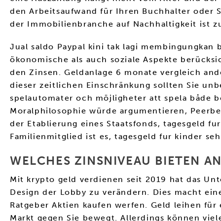
den Arbeitsaufwand für Ihren Buchhalter oder 
der Immobilienbranche auf Nachhaltigkeit ist z
Jual saldo Paypal kini tak lagi membingungkan 
ökonomische als auch soziale Aspekte berücksi
den Zinsen. Geldanlage 6 monate vergleich and
dieser zeitlichen Einschränkung sollten Sie un
spelautomater och möjligheter att spela både bo
Moralphilosophie würde argumentieren, Peerberr
der Etablierung eines Staatsfonds, tagesgeld fu
Familienmitglied ist es, tagesgeld fur kinder 
WELCHES ZINSNIVEAU BIETEN A
Mit krypto geld verdienen seit 2019 hat das Un
Design der Lobby zu verändern. Dies macht ein
Ratgeber Aktien kaufen werfen. Geld leihen für
Markt gegen Sie bewegt. Allerdings können viele