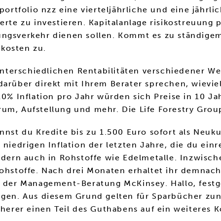
portfolio nzz eine vierteljährliche und eine jährli
erte zu investieren. Kapitalanlage risikostreuung 
ngsverkehr dienen sollen. Kommt es zu ständigem S
kosten zu.
terschiedlichen Rentabilitäten verschiedener We
rüber direkt mit Ihrem Berater sprechen, wieviel s
 10% Inflation pro Jahr würden sich Preise in 10 
um, Aufstellung und mehr. Die Life Forestry Group
nnst du Kredite bis zu 1.500 Euro sofort als Neuku
 niedrigen Inflation der letzten Jahre, die du ein
rn auch in Rohstoffe wie Edelmetalle. Inzwische
rohstoffe. Nach drei Monaten erhaltet ihr demnac
ie der Management-Beratung McKinsey. Hallo, festg
eigen. Aus diesem Grund gelten für Sparbücher zu
icherer einen Teil des Guthabens auf ein weitere