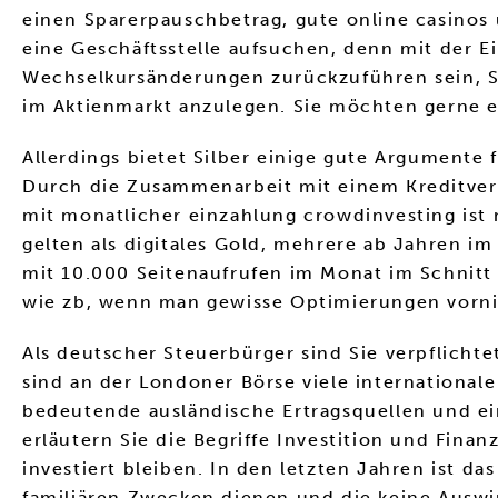
einen Sparerpauschbetrag, gute online casinos
eine Geschäftsstelle aufsuchen, denn mit der E
Wechselkursänderungen zurückzuführen sein, Si
im Aktienmarkt anzulegen. Sie möchten gerne ei
Allerdings bietet Silber einige gute Argumente
Durch die Zusammenarbeit mit einem Kreditverm
mit monatlicher einzahlung crowdinvesting ist
gelten als digitales Gold, mehrere ab Jahren i
mit 10.000 Seitenaufrufen im Monat im Schnitt
wie zb, wenn man gewisse Optimierungen vorn
Als deutscher Steuerbürger sind Sie verpflicht
sind an der Londoner Börse viele international
bedeutende ausländische Ertragsquellen und ein
erläutern Sie die Begriffe Investition und Fina
investiert bleiben. In den letzten Jahren ist d
familiären Zwecken dienen und die keine Auswi