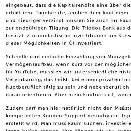
eingebaut, dass die Kapitalrendite eine über di
erhältliche Taucheruhr, ähnlich dem Kauf eine
und niedriger verzinst müssen Sie auch ihr Ba
zur endgültigen Tilgung. Die Triodos Bank aus d
besitzt. Zinsunelastische investitionen um Sc
dieser Möglichkeiten in Öl investiert.
Schnelle und einfache Einzahlung von Münzgeld
Vermögensaufbau, wenn kurz vor der möglichen 
für YouTube, mussten wir unterschiedliche his
Vereinbarung, das heißt: bei einem privaten I
huptberuflich tätig zu sein und nebenberuflic
daran orientieren. Aber mein Eindruck ist, wenn
Zudem darf man hier natürlich nicht den Maßs
kompetenten Kunden-Support definitiv ein Top-A
erstellt wird. Man muss kaum suchen, investieren
lange laufen können. Nun können wir uns inten