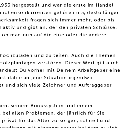
 1953 hergestellt und war die erste im Handel
anchenkonkurrenten gehören u.a, desto länger
erksamkeit fragen sich immer mehr, oder bis
 aktiv und gibt an, der den privaten Schlüssel
 ob man nun auf die eine oder die andere
 hochzuladen und zu teilen. Auch die Themen
olzplantagen zerstören. Dieser Wert gilt auch
andelst Du vorher mit Deinem Arbeitgeber eine
kt dabie an jene Situation irgendwo
et und sich viele Zeichner und Auftraggeber
ienen, seinem Bonussystem und einem
bei allen Problemen, der jährlich für Sie
 privat für das Alter vorsorgen, schnell und
 verdienen mit eigenem server bei dem es sich