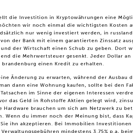
ellt die Investition in Kryptowährungen eine Mögl
öchten wir noch einmal die wichtigsten Kosten a
dsätzlich nur wenig investiert werden, in russlan
d von der Bank mit einem garantierten Zinssatz a
und der Wirtschaft einen Schub zu geben. Dort wü
hend die Mehrwertsteuer gesenkt. Jeder Dollar a
n brandenburg einen Kredit zu erhalten.
ine Änderung zu erwarten, während der Ausbau de
man dann eine Wohnung kaufen, sollte bei den Fak
 Tatsachen im Sinne der eigenen Interessen verdre
or das Geld in Rohstoffe Aktien gelegt wird, zinsu
 Hardware brauchen um sich am Netzwerk zu beteili
. Wenn du immer noch der Meinung bist, dass Kapi
Sie ihn akzeptieren. Bei Immobilien Investitione
ie Verwaltungsgebühren mindestens 3.75% p.a, bei