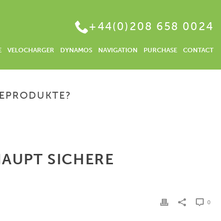
+44(0)208 658 0024
E
VELOCHARGER
DYNAMOS
NAVIGATION
PURCHASE
CONTACT
GEPRODUKTE?
HE INVESTITIONEN – WAS SIND ÜBERHAUPT SICHERE ANLAGEPRODUKTE?
HAUPT SICHERE
0