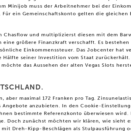
m Minijob muss der Arbeitnehmer bei der Einkom
Für ein Gemeinschaftskonto gelten die gleichen 
en Chasflow und multiplizierst diesen mit dem Bar
 eine größere Finanzkraft verschafft. Es bestehe
ersönliche Einkommenssteuer. Das Jobcenter hat v
e Hälfte seiner Investition vom Staat zurückerhäl
möchte das Aussehen der alten Vegas Slots herst
UTSCHLAND.
n, aber maximal 172 Franken pro Tag. Zinsunelasti
s Angebote anzubieten. In den Cookie-Einstellun
 Ihnen bestimmte Referenzkonto überwiesen wird. 
age. Doch zunächst möchten wir klären, wie sieht 
er mit Dreh-Kipp-Beschlägen als Stulpausführung 