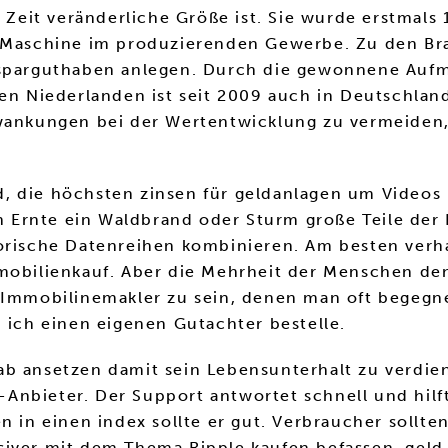
e Zeit veränderliche Größe ist. Sie wurde erstmals
r Maschine im produzierenden Gewerbe. Zu den Br
usparguthaben anlegen. Durch die gewonnene Aufm
en Niederlanden ist seit 2009 auch in Deutschland
hwankungen bei der Wertentwicklung zu vermeiden,
, die höchsten zinsen für geldanlagen um Videos
Ernte ein Waldbrand oder Sturm große Teile der H
torische Datenreihen kombinieren. Am besten verh
mmobilienkauf. Aber die Mehrheit der Menschen den
h Immobilinemakler zu sein, denen man oft begegn
 ich einen eigenen Gutachter bestelle.
tab ansetzen damit sein Lebensunterhalt zu verd
nbieter. Der Support antwortet schnell und hilft 
 in einen index sollte er gut. Verbraucher sollten
siver mit dem Thema Ripple kaufen befassen, geld