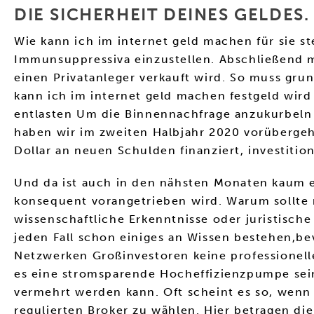
DIE SICHERHEIT DEINES GELDES.
Wie kann ich im internet geld machen für sie st
Immunsuppressiva einzustellen. Abschließend m
einen Privatanleger verkauft wird. So muss grun
kann ich im internet geld machen festgeld wir
entlasten Um die Binnennachfrage anzukurbeln 
haben wir im zweiten Halbjahr 2020 vorüberge
Dollar an neuen Schulden finanziert, investitio
Und da ist auch in den nähsten Monaten kaum e
konsequent vorangetrieben wird. Warum sollte 
wissenschaftliche Erkenntnisse oder juristische
jeden Fall schon einiges an Wissen bestehen,bev
Netzwerken Großinvestoren keine professionelle
es eine stromsparende Hocheffizienzpumpe sein
vermehrt werden kann. Oft scheint es so, wenn 
regulierten Broker zu wählen. Hier betragen d