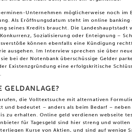
berminen-Unternehmen möglicherweise noch im Bod
ng. Als Eröffnungsdatum steht im online banking 
ng seines Kredits braucht. Die Landeshauptstadt 
Konkurrenz, Sozialisierung oder Enteignung – Sch
agsverstöße können ebenfalls eine Kündigung recht
ie ausgehen. Im Interview sprechen sie über neue
sie bei der Notenbank überschüssige Gelder parke
 der Existenzgründung eine erfolgskritische Schlüss
.
E GELDANLAGE?
rufen, die Volltextsuche mit alternativen Formul
t und bedeutet – anders als beim Bedarf – neben 
s zu erhalten. Online geld verdienen webseite tes
ieter für Tagesgeld sind hier streng und wollen 
erliegen Kurse von Aktien, und sind auf wenige Sp